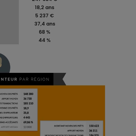
18,2 ans
5 237 €
37,4 ans
68 %
44 %