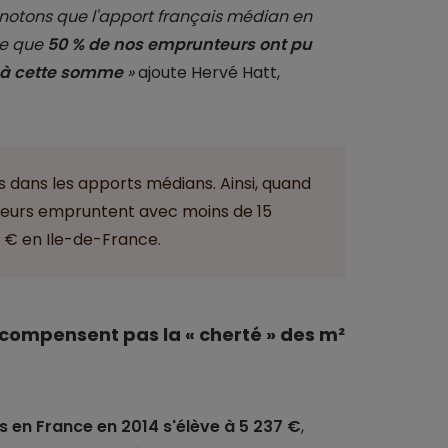
t, notons que l'apport français médian en
fie que
50 % de nos emprunteurs ont pu
r à cette somme
»
ajoute Hervé Hatt,
s dans les apports médians. Ainsi, quand
nteurs empruntent avec moins de 15
 € en Ile-de-France.
 compensent pas la « cherté » des m²
 en France en 2014 s'élève à 5 237 €
,