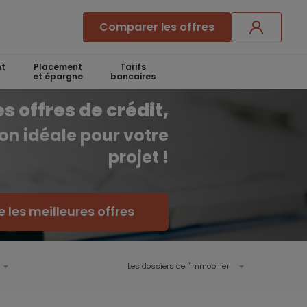
Comparer les offres
t
Placement
Tarifs
et épargne
bancaires
 offres de crédit,
ion idéale pour votre
projet !
les meilleures offres
Les dossiers de l'immobilier