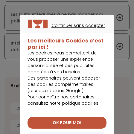
Les fruits et légumes à ne pas manger car
pollués !
Continuer sans accepter
CONTINUER SANS ACCEPTER
Les meilleurs Cookies c’est
Intelligence artificielle : les risques cardiaques
par ici !
détectés grâce aux yeux des patients ?
Les cookies nous permettent de
vous proposer une expérience
personnalisée et des publicités
adaptées à vos besoins.
Des partenaires peuvent déposer
des cookies complémentaires
Archives
(réseaux sociaux, Google).
Pour connaître nos partenaires
consultez notre
politique cookies
.
2026
2025
2024
2023
OK POUR MOI
2022
2021
2020
2019