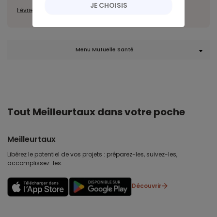
JE CHOISIS
Février
Mars
Avril
Juillet
Août
Octobre
Décembre
Menu Mutuelle Santé
Tout Meilleurtaux dans votre poche
Meilleurtaux
Libérez le potentiel de vos projets : préparez-les, suivez-les,
accomplissez-les.
Découvrir