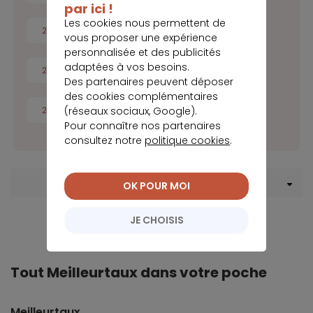
par ici !
Les cookies nous permettent de
2016
2015
2014
2013
vous proposer une expérience
personnalisée et des publicités
adaptées à vos besoins.
2012
2011
2010
2009
Des partenaires peuvent déposer
des cookies complémentaires
(réseaux sociaux, Google).
2008
Pour connaître nos partenaires
consultez notre
politique cookies
.
Menu Crédit immobilier
OK POUR MOI
JE CHOISIS
Tout Meilleurtaux dans votre poche
Meilleurtaux