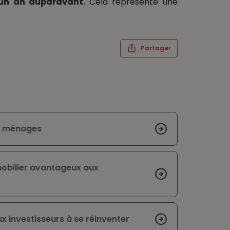
 un an auparavant.
Cela représente une
Partager
de ménages
mobilier avantageux aux
x investisseurs à se réinventer