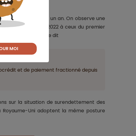
FCC a crû de 12 % en un an. On observe une
u premier trimestre 2022 à ceux du premier
, la Banque de France dit
OUR MOI
ant
crocrédit et de paiement fractionné depuis
tions sur la situation de surendettement des
 du Royaume-Uni adoptent la même posture