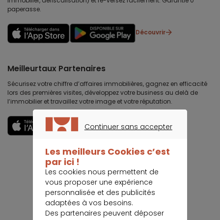
immobilier, défiscalisation) et re-versez facilement. Garantie 0
paperasse.
Découvrir
Meilleurtaux Partenaires
Sécurisez votre chiffre d’affaires immobilières, gagnez en efficacité
lors des premières visites, développez votre business au delà de
l’immobilier et travaillez votre image et votre réputation.
Découvrir
Continuer sans accepter
CONTINUER SANS ACCEPTER
Les meilleurs Cookies c’est
par ici !
Les cookies nous permettent de
vous proposer une expérience
personnalisée et des publicités
adaptées à vos besoins.
Des partenaires peuvent déposer