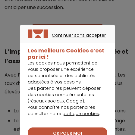
anticiper une succession.
Quel taux pour votre projet ?
Continuer sans accepter
CONTINUER SANS ACCEPTER
Les meilleurs Cookies c’est
L’impact de l’âge sur le taux, la durée et
par ici !
l’assurance
Les cookies nous permettent de
vous proposer une expérience
Avec l’âge, les conditions de prêt se resserrent. Les
personnalisée et des publicités
adaptées à vos besoins.
taux d’intérêt ne sont pas systématiquement plus
Des partenaires peuvent déposer
élevés, mais l’âge influe sur :
des cookies complémentaires
(réseaux sociaux, Google).
Pour connaître nos partenaires
La
durée du prêt
: souvent limitée à 10 ou 15 ans.
consultez notre
politique cookies
.
Le
coût de l’assurance emprunteur
: plus l’âge
est élevé, plus les cotisations sont importantes,
OK POUR MOI