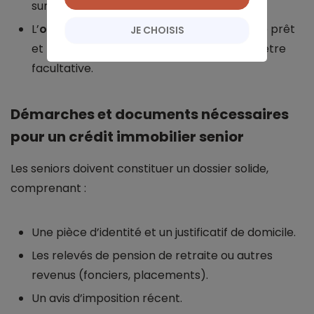
surtout si des pathologies sont déclarées.
L’
obligation d’assurance
: selon le type de prêt
JE CHOISIS
et la garantie proposée, l’assurance peut être
facultative.
Démarches et documents nécessaires
pour un crédit immobilier senior
Les seniors doivent constituer un dossier solide,
comprenant :
Une pièce d’identité et un justificatif de domicile.
Les relevés de pension de retraite ou autres
revenus (fonciers, placements).
Un avis d’imposition récent.