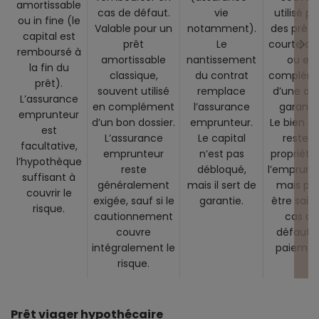
amortissable
cas de défaut.
vie
utilisé p
ou in fine (le
Valable pour un
notamment).
des prêts
capital est
prêt
Le
courte du
remboursé à
amortissable
nantissement
ou en
la fin du
classique,
du contrat
complém
prêt).
souvent utilisé
remplace
d’une au
L’assurance
en complément
l’assurance
garantie
emprunteur
d’un bon dossier.
emprunteur.
Le bien g
est
L’assurance
Le capital
reste l
facultative,
emprunteur
n’est pas
propriété
l’hypothèque
reste
débloqué,
l’emprunt
suffisant à
généralement
mais il sert de
mais pe
couvrir le
exigée, sauf si le
garantie.
être saisi
risque.
cautionnement
cas de
couvre
défaut 
intégralement le
paiemen
risque.
Prêt viager hypothécaire