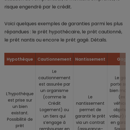
risque engendré par le crédit.
Voici quelques exemples de garanties parmi les plus
répandues : le prêt hypothécaire, le prêt cautionné,
le prêt nantis ou encore le prêt gagé. Détails.
Hypothèque
Cautionnement
Nantissement
Gage
Le
cautionnement
Le gag
est assurée par
porte sur
un organisme
bien mobil
L’hypothèque
(comme le
Le
(ex :
est prise sur
Crédit
nantissement
véhicule
un bien
Logement) ou
permet de
objets 
existant.
un tiers qui
garantir le prêt
valeur) r
Possibilité de
s’engage à
via un contrat
en garant
prêt
rembourser en
(assurance-
Souven