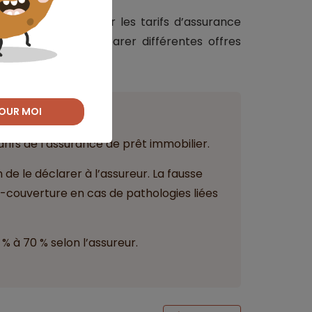
s de majoration sur les tarifs d’assurance
t ainsi à bien comparer différentes offres
 immobilier.
OUR MOI
nir
ifs de l’assurance de prêt immobilier.
 de le déclarer à l’assureur. La fausse
-couverture en cas de pathologies liées
% à 70 % selon l’assureur.