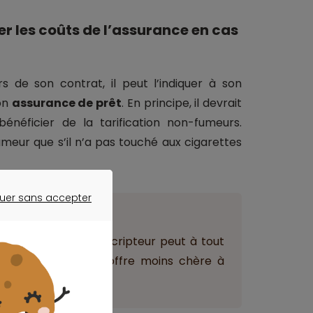
ser les coûts de l’assurance en cas
s de son contrat, il peut l’indiquer à son
son
assurance de prêt
. En principe, il devrait
énéficier de la tarification non-fumeurs.
eur que s’il n’a pas touché aux cigarettes
uer sans accepter
ER SANS ACCEPTER
ant
a
loi Lemoine
, le souscripteur peut à tout
et opter pour une offre moins chère à
garanties.