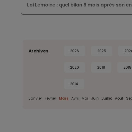
Loi Lemoine : quel bilan 6 mois après son en
Archives
2026
2025
202
2020
2019
2018
2014
Janvier
Février
Mars
Avril
Mai
Juin
Juillet
Août
Se