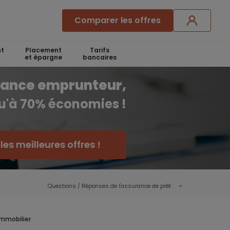
Comparer les offres
t
Placement
Tarifs
et épargne
bancaires
rance emprunteur,
qu'à 70% économies !
es meilleures offres !
Questions / Réponses de l'assurance de prêt
immobilier