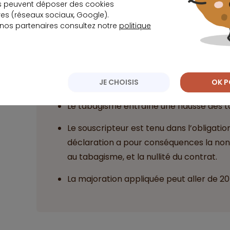
s peuvent déposer des cookies
s (réseaux sociaux, Google).
Quelques assureurs n’appliquent cependant pa
 nos partenaires consultez notre
politique
des fumeurs. L’emprunteur a ainsi tout intérê
avant de signer son contrat d’assurance de prêt
JE CHOISIS
OK P
A rete
Le tabagisme entraîne une hausse des tar
Le souscripteur est tenu dans l’obligation
déclaration a pour conséquences la non
au tabagisme, et la nullité du contrat.
La majoration appliquée peut aller de 20 