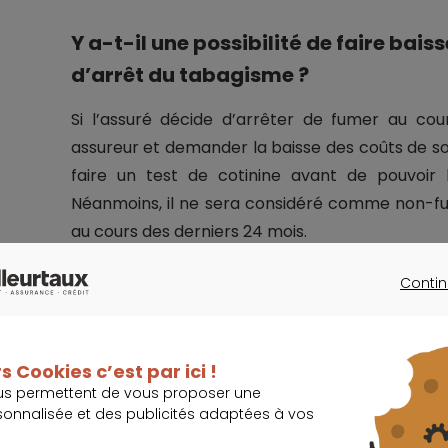
Y a-t-il une possibilité de faire bais
d’arrêt du tabagisme ?
Si l’assuré décide d’arrêter de fumer au cour
assureur et demander la baisse des coûts de 
faire un test de cotinine avant de pouvoir b
Néanmoins, il ne sera considéré comme non-fum
au cours des derniers 24 mois.
Contin
CONTINU
Import
Par ailleurs, depuis l’entrée en vigueur de l
s Cookies c’est par ici !
moment résilier son contrat d’assurance 
us permettent de vous proposer une
condition que celle-ci comporte les mêmes 
sonnalisée et des publicités adaptées à vos