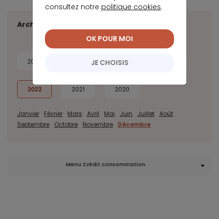
consultez notre
politique cookies
.
Archives
OK POUR MOI
2026
2025
2024
2023
JE CHOISIS
2022
2021
2020
Janvier
Février
Mars
Avril
Mai
Juin
Juillet
Août
Septembre
Octobre
Novembre
Décembre
Menu Crédit consommation