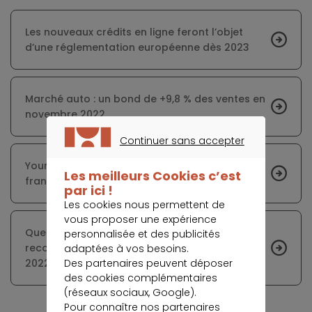
Les nouveaux crédits en ligne feront l’objet
d’une réglementation européenne dès 2023
Marché auto : un bond de +9,8 % des ventes en
novembre 2022
Continuer sans accepter
CONTINUER SANS ACCEPTER
Younited rejoint le cercle fermé des licornes
Les meilleurs Cookies c’est
françaises
par ici !
Les cookies nous permettent de
vous proposer une expérience
Quelles sont les marques de voitures les plus
personnalisée et des publicités
recommandées par les automobilistes en
adaptées à vos besoins.
Des partenaires peuvent déposer
2022
des cookies complémentaires
(réseaux sociaux, Google).
Pour connaître nos partenaires