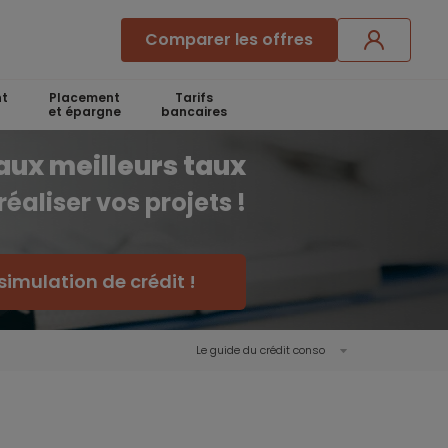
Comparer les offres
t
Placement
Tarifs
et épargne
bancaires
aux meilleurs taux
réaliser vos projets !
simulation de crédit !
Le guide du crédit conso