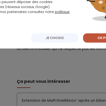
s peuvent déposer des cookies
s (réseaux sociaux, Google).
Pour l’instant, la stratégie du gouvernement fra
 nos partenaires consultez notre
politique
thermiques repose essentiellement sur des dispo
encore l’
éco prêt à taux zéro
.
Ces derniers ont prouvé leur efficacité, mais pe
JE CHOISIS
OK P
sa voisine scandinave et se montrer intransige
un bien immobilier qui ne respecte pas les norme
Ça peut vous intéresser
Extension de MaPrimeRénov’ après un bila