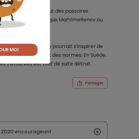
nçais pour venir à bout des passoires
sitifs incitatifs, tels que MaPrimeRenov ou
ut-être que la France pourrait s’inspirer de
OUR MOI
ante quant au respect des normes. En Suède,
s instaurées est tout de suite détruit.
Partager
n 2020 encourageant