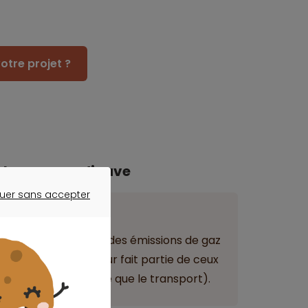
otre projet ?
mologue scandinave
uer sans accepter
ER SANS ACCEPTER
ant
à l’origine que de 2 % des émissions de gaz
a France où ce secteur fait partie de ceux
bone (au même titre que le transport).