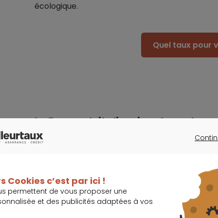
écologique.
Quel taux pour v
La France doit s’inspirer de son ho
Contin
CONTINU
Import
Aujourd’hui, le parc immobilier suédois n’est 
s Cookies c’est par ici !
à effet de serre du pays, à la différence de l
us permettent de vous proposer une
qui présentent la plus grande empreinte car
sonnalisée et des publicités adaptées à vos