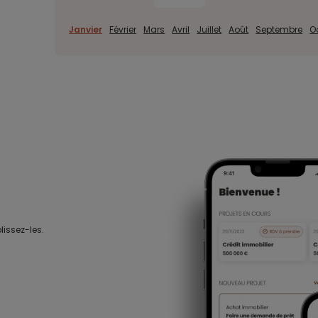
Janvier
Février
Mars
Avril
Juillet
Août
Septembre
O
lissez-les.