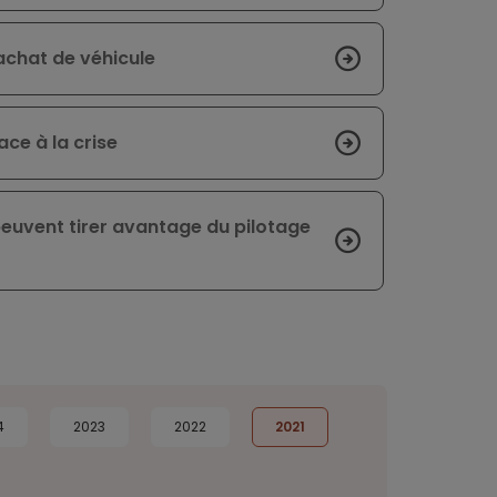
l’achat de véhicule
ce à la crise
peuvent tirer avantage du pilotage
4
2023
2022
2021