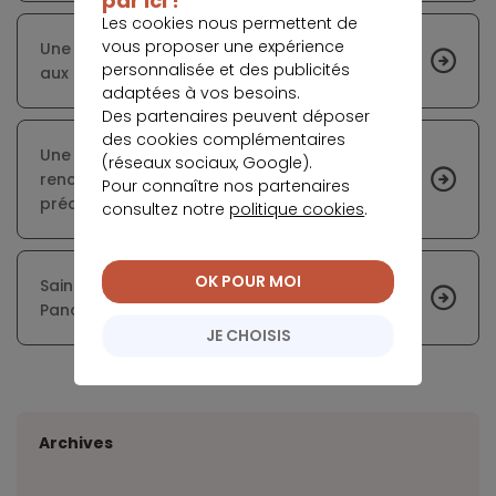
par ici !
Les cookies nous permettent de
vous proposer une expérience
Une Citroën 2CV Charleston quasi neuve mise
personnalisée et des publicités
aux enchères
adaptées à vos besoins.
Des partenaires peuvent déposer
des cookies complémentaires
Une épicerie sociale mobile vient à la
(réseaux sociaux, Google).
rencontre des Amiénois en situation de
Pour connaître nos partenaires
précarité
consultez notre
politique cookies
.
OK POUR MOI
Saint-Gobain poursuit son extension et intègre
Panofrance dans son giron
JE CHOISIS
Archives