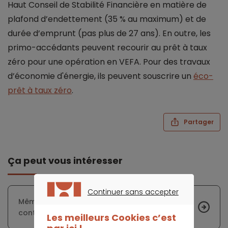
Haut Conseil de Stabilité Financière en matière de
plafond d’endettement (35 % au maximum) et de
durée d’emprunt (pas plus de 27 ans). En outre, les
primo-accédants peuvent recourir au prêt à taux
zéro pour une opération en VEFA. Pour des travaux
d’économie d'énergie, ils peuvent souscrire un
éco-
prêt à taux zéro
.
Partager
Ça peut vous intéresser
Continuer sans accepter
Même après la crise, les ménages belges
CONTINUER SANS ACCEPTER
continueront à se serrer la ceinture
Les meilleurs Cookies c’est