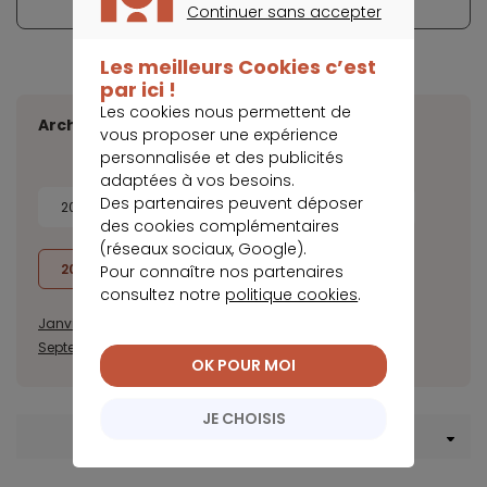
Continuer sans accepter
CONTINUER SANS ACCEPTER
Les meilleurs Cookies c’est
par ici !
Les cookies nous permettent de
Archives
vous proposer une expérience
personnalisée et des publicités
adaptées à vos besoins.
Des partenaires peuvent déposer
2026
2025
2024
2023
des cookies complémentaires
(réseaux sociaux, Google).
2022
2021
2020
Pour connaître nos partenaires
consultez notre
politique cookies
.
Janvier
Février
Mars
Avril
Mai
Juin
Juillet
Août
Septembre
Octobre
Novembre
Décembre
OK POUR MOI
JE CHOISIS
Menu Crédit consommation