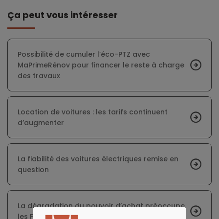
Ça peut vous intéresser
Possibilité de cumuler l’éco-PTZ avec
MaPrimeRénov pour financer le reste à charge
des travaux
Location de voitures : les tarifs continuent
d’augmenter
La fiabilité des voitures électriques remise en
question
La dégradation du pouvoir d’achat préoccupe
les Français