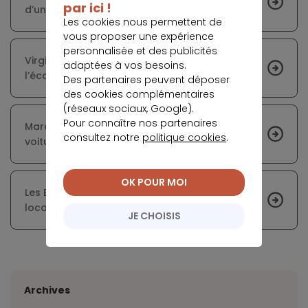
par ici !
d’un projet immobilier
Les cookies nous permettent de
vous proposer une expérience
personnalisée et des publicités
Virgin Money anticipe une relance de
adaptées à vos besoins.
l’économie au Royaume-Uni
Des partenaires peuvent déposer
des cookies complémentaires
(réseaux sociaux, Google).
Pour connaître nos partenaires
Marché automobile : les immatriculations de
consultez notre
politique cookies
.
voitures neuves en fort repli
OK POUR MOI
Les Biens en Commun lance un service de
location de petits électroménagers mutualisés
JE CHOISIS
Archives