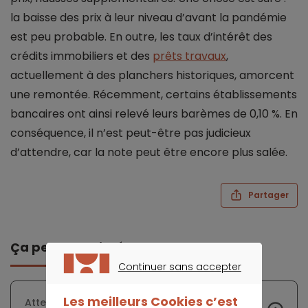
la baisse des prix à leur niveau d’avant la pandémie
est peu probable. En outre, les taux d’intérêt des
crédits immobiliers et des
prêts travaux
,
actuellement à des planchers historiques, amorcent
une remontée. Récemment, certains établissements
bancaires ont ainsi relevé leurs barèmes de 0,10 %. En
conséquence, il n’est peut-être pas judicieux
d’attendre, car la note peut être encore plus salée.
Partager
Ça peut vous intéresser
Continuer sans accepter
CONTINUER SANS ACCEPTER
Les meilleurs Cookies c’est
Attention aux excès de l’été pour les porteurs