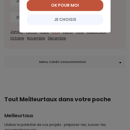
2026
2025
2024
2023
OK POUR MOI
2022
2021
2020
JE CHOISIS
Janvier
Février
Mars
Avril
Juillet
Août
Septembre
Octobre
Novembre
Décembre
Menu Crédit consommation
Tout Meilleurtaux dans votre poche
Meilleurtaux
Libérez le potentiel de vos projets : préparez-les, suivez-les,
accomplissez-les.