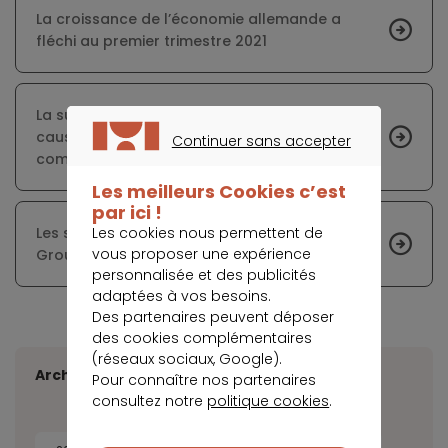
La croissance de l’économie allemande a
fléchi au premier trimestre 2021
La suppression de la taxe funéraire municipale
cause des préjudices financiers aux petites
Continuer sans accepter
communes
CONTINUER SANS ACCEPTER
Les meilleurs Cookies c’est
par ici !
Les cookies nous permettent de
Les situations financières des alliés de Renault
vous proposer une expérience
Group fragilisées davantage par la crise
personnalisée et des publicités
adaptées à vos besoins.
Des partenaires peuvent déposer
des cookies complémentaires
(réseaux sociaux, Google).
Archives
Pour connaître nos partenaires
consultez notre
politique cookies
.