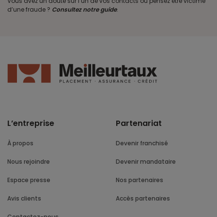
Vous avez un doute sur l’un de vos contacts ou pensez être victime
d’une fraude ?
Consultez notre guide
.
L’entreprise
Partenariat
À propos
Devenir franchisé
Nous rejoindre
Devenir mandataire
Espace presse
Nos partenaires
Avis clients
Accès partenaires
Contactez-nous