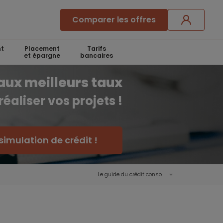
Comparer les offres
t
Placement
Tarifs
et épargne
bancaires
aux meilleurs taux
réaliser vos projets !
simulation de crédit !
Le guide du crédit conso