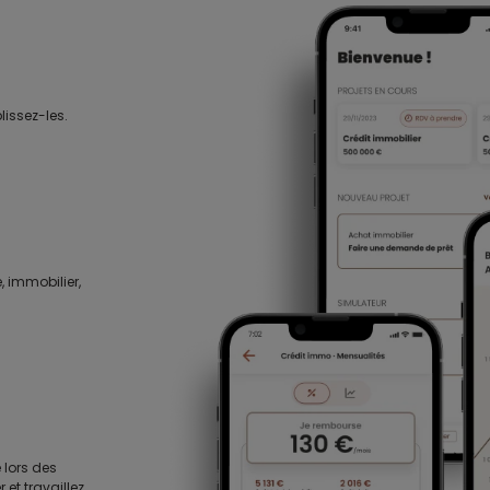
lissez-les.
, immobilier,
 lors des
 et travaillez