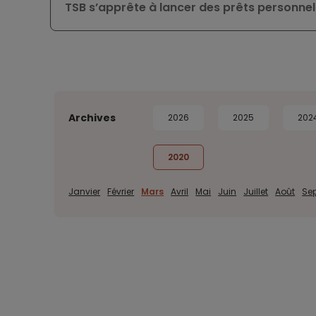
TSB s’apprête à lancer des prêts personnel
Archives
2026
2025
202
2020
Janvier
Février
Mars
Avril
Mai
Juin
Juillet
Août
Se