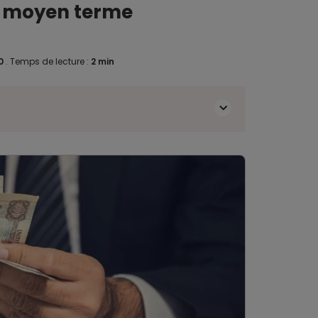
an moyen terme
20
.
Temps de lecture :
2 min