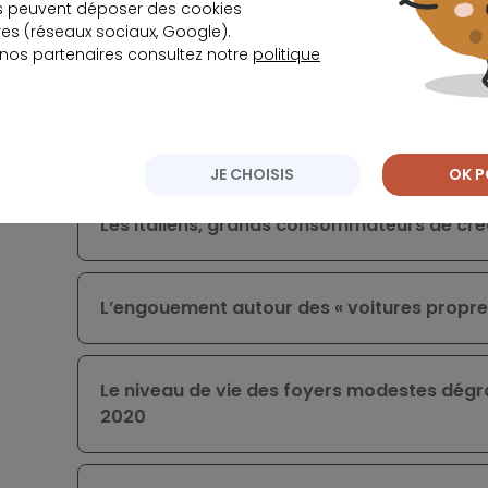
s peuvent déposer des cookies
s (réseaux sociaux, Google).
 nos partenaires consultez notre
politique
Ça peut vous intéresser
JE CHOISIS
OK P
Les Italiens, grands consommateurs de cré
L’engouement autour des « voitures propre
Le niveau de vie des foyers modestes dégr
2020