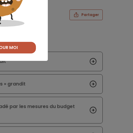
Partager
OUR MOI
dit
s » grandit
adé par les mesures du budget