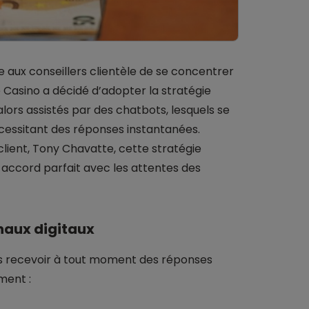
e aux conseillers clientèle de se concentrer
 Casino a décidé d’adopter la stratégie
alors assistés par des chatbots, lesquels se
essitant des réponses instantanées.
 client, Tony Chavatte, cette stratégie
 accord parfait avec les attentes des
naux digitaux
s recevoir à tout moment des réponses
ment :