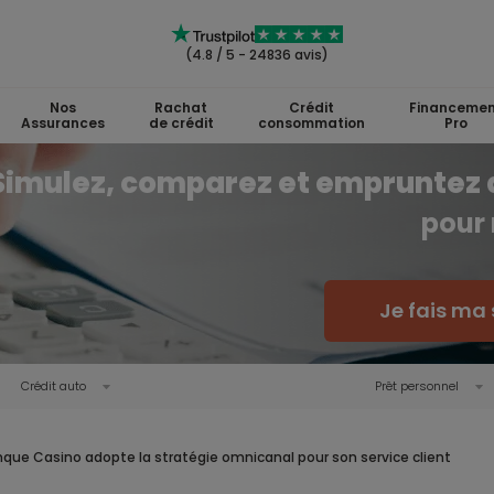
(4.8 / 5 - 24836 avis)
Nos
Rachat
Crédit
Financemen
Assurances
de crédit
consommation
Pro
Simulez, comparez et empruntez 
pour 
Je fais ma 
Crédit auto
Prêt personnel
que Casino adopte la stratégie omnicanal pour son service client