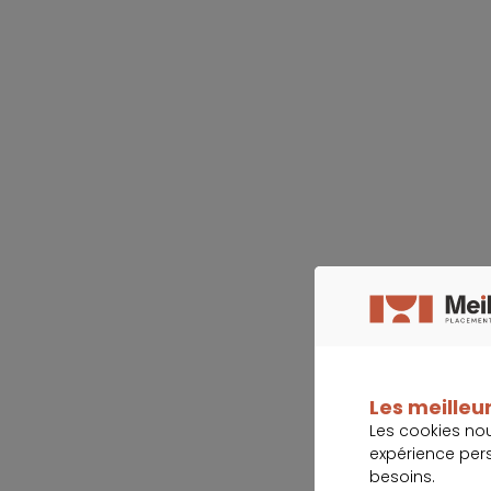
Les meilleur
Les cookies no
expérience per
besoins.