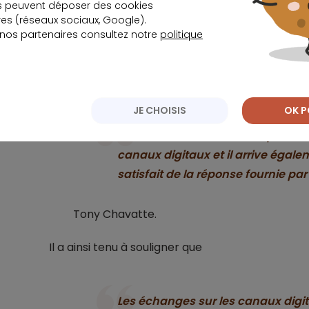
s peuvent déposer des cookies
s (réseaux sociaux, Google).
La technologie utilisée par la néobanque rend p
 nos partenaires consultez notre
politique
conseiller
, à tout moment.
En effet, selon toujours Tony Chavatte,
JE CHOISIS
OK P
Certaines informations ne peuvent
canaux digitaux et il arrive égalem
satisfait de la réponse fournie par 
Tony Chavatte.
Il a ainsi tenu à souligner que
Les échanges sur les canaux digi