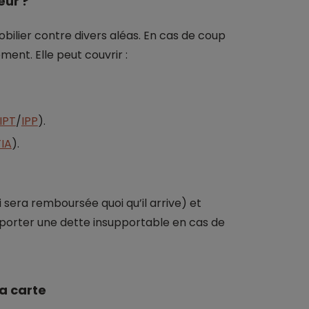
eur ?
ilier contre divers aléas. En cas de coup
ment. Elle peut couvrir :
IPT
/
IPP
).
IA
).
i sera remboursée quoi qu’il arrive) et
upporter une dette insupportable en cas de
la carte