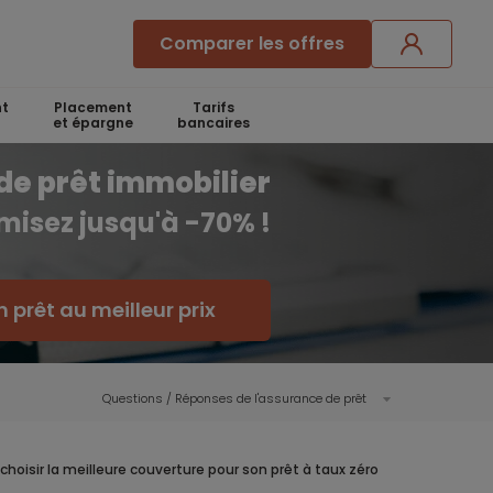
Comparer les offres
t
Placement
Tarifs
et épargne
bancaires
de prêt immobilier
misez jusqu'à -70% !
 prêt au meilleur prix
Questions / Réponses de l'assurance de prêt
choisir la meilleure couverture pour son prêt à taux zéro