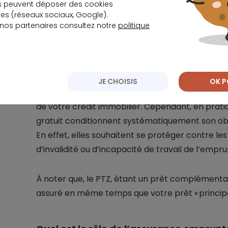
s peuvent déposer des cookies
Que ce soit lors de la souscription d'un crédit i
s (réseaux sociaux, Google).
consommation, l'assurance de prêt n’est pas lég
 nos partenaires consultez notre
politique
pas de souscrire une assurance de prêt pour un P
se soustraire à cette étape. À noter que le PT
être obtenu seul. Il sera donc assuré en même te
JE CHOISIS
OK P
En théorie, vous pourriez obtenir un
prêt à taux 
de votre crédit immobilier. Cependant, en prati
gratuit conditionnent systématiquement son obt
En effet, elles souhaitent se protéger contre le
d’invalidité ou d’incapacité de travail de l’empru
À noter que, le PTZ, étant un prêt complémentai
assuré en même temps que votre prêt « principal