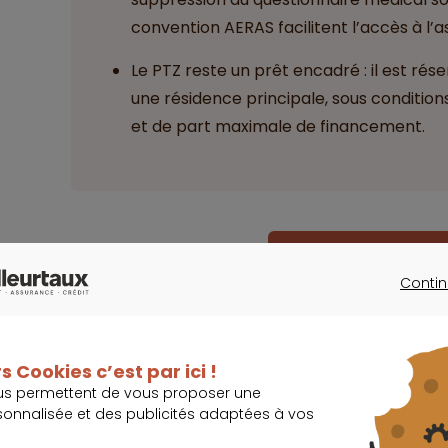
convention AERAS facilitent l’accès à l’
Le PTZ reste un prêt encadré : il est r
une résidence principale, sous conditions
et de part maximale de financement.
J’assure mon prêt 
Contin
CONTINU
Dois-je souscrire une assurance pou
s Cookies c’est par ici !
us permettent de vous proposer une
Une obligation non légale, mais systém
sonnalisée et des publicités adaptées à vos