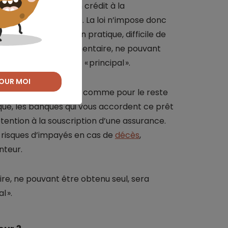
mmobilier comme d'un crédit à la
alement obligatoire. La loi n’impose donc
TZ non plus. Mais en pratique, difficile de
Z est un prêt complémentaire, ne pouvant
mps que votre prêt « principal ».
OUR MOI
zéro
sans assurance, comme pour le reste
que, les banques qui vous accordent ce prêt
ention à la souscription d’une assurance.
s risques d’impayés en cas de
décès
,
nteur.
re, ne pouvant être obtenu seul, sera
 ».