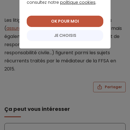
consultez notre
politique cookies
.
Les litiges relatifs aux assurances de personnes
OK POUR MOI
(
assurance emprunteur
, santé, prévoyance…), mais
JE CHOISIS
également ceux liés aux assurances de biens et de
responsabilité (assurance auto, habitation,
responsabilité civile…) figurent parmi les sujets
récurrents traités par le médiateur de la FFSA en
2015.
Partager
Ça peut vous intéresser