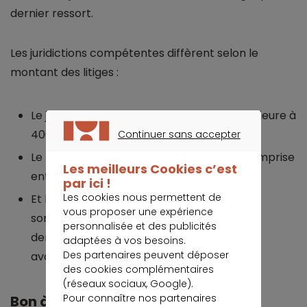
dernier ressort.
Les juridictions compétentes diffèrent selon le
montant des litiges :
Le juge de proximité pour une somme inférieure à
4000 euros.
Continuer sans accepter
CONTINUER SANS ACCEPTER
Le tribunal d’instance pour une somme comprise
Les meilleurs Cookies c’est
entre 4000 euros et 10 000 euros ;
par ici !
Les cookies nous permettent de
Et le tribunal de grande instance pour une
vous proposer une expérience
somme supérieure à 10 000 euros. Dans ce
personnalisée et des publicités
dernier cas, vous devez être assisté par un
adaptées à vos besoins.
Des partenaires peuvent déposer
avocat.
des cookies complémentaires
(réseaux sociaux, Google).
Pour connaître nos partenaires
Bon à savoir