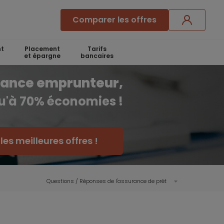
Comparer les offres
t
Placement
Tarifs
et épargne
bancaires
rance emprunteur,
qu'à 70% économies !
es meilleures offres !
Questions / Réponses de l'assurance de prêt