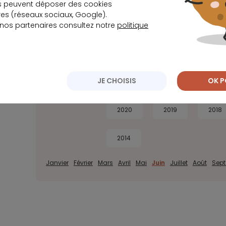
s peuvent déposer des cookies
s (réseaux sociaux, Google).
 nos partenaires consultez notre
politique
JE CHOISIS
OK P
Archives
2026
2025
2024
2020
2019
2018
2014
Janvier
Février
Mars
Avril
Mai
Juin
Juillet
Août
Sep