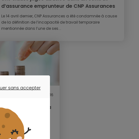
d’assurance emprunteur de CNP Assurances
Le 14 avril dernier, CNP Assurances a été condamnée à cause
de la définition de l’incapacité de travail temporaire
mentionnée dans l’une de ses...
uer sans accepter
ER SANS ACCEPTER
2 juin 2016
 budget à revoir à la
mobilier et les assurances
sent en moyenne 60 € par