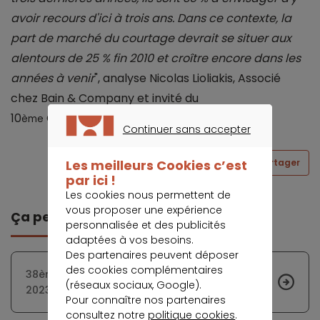
avoir recours d'ici à trois ans. Dans ce contexte, la
part de marché du courtage devrait se situer aux
alentours de 25 % fin 2010 et croître encore dans les
années à venir
", analyse Nicolas Lioliakis, Associé
chez Bain & Company et invité du
10
Observatoire du crédit immobilier.
ème
Continuer sans accepter
CONTINUER SANS ACCEPTER
Partager
Les meilleurs Cookies c’est
par ici !
Les cookies nous permettent de
vous proposer une expérience
Ça peut vous intéresser
personnalisée et des publicités
adaptées à vos besoins.
Des partenaires peuvent déposer
des cookies complémentaires
38ème observatoire du crédit immobilier S2-
(réseaux sociaux, Google).
2023 : Une hausse des taux mais jusqu’où ?
Pour connaître nos partenaires
consultez notre
politique cookies
.