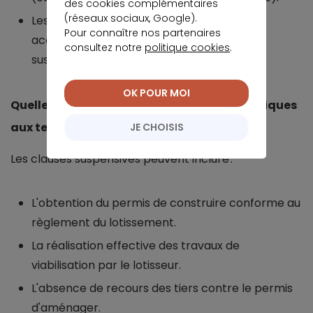
des cookies complémentaires
(réseaux sociaux, Google).
Les éventuels délais : levée d'option,
Pour connaître nos partenaires
accomplissement de chaque condition
consultez notre
politique cookies
.
suspensive.
OK POUR MOI
Quelles sont les clauses suspensives spécifiques
aux terrains en lotissement ?
JE CHOISIS
Les clauses suspensives peuvent inclure :
L'obtention du permis de construire conforme au
règlement du lotissement.
La réalisation effective des travaux de
viabilisation par le lotisseur.
L'absence de recours des tiers contre le permis
d'aménager.