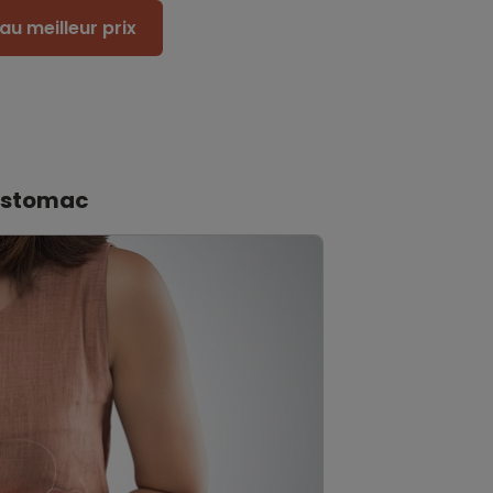
au meilleur prix
’estomac