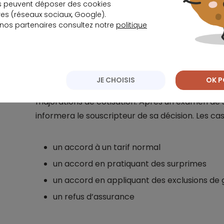
s peuvent déposer des cookies
s (réseaux sociaux, Google).
En effet, une personne peut protéger son empr
 nos partenaires consultez notre
politique
cancer de l’estomac.
Depuis l’application de la
d’acquérir une assurance emprunteur en optan
parfaitement adapté à son profil. Il faut savoir
comme l’un des principaux risques aggravés par
JE CHOISIS
OK P
d’assurance, ce qui engendre la plupart du temps
majorations de cotisation. Après un examen de 
informera le souscripteur de sa décision. Les cas
un accord à un tarif normal
un accord en pratiquant des surprimes
un accord en appliquant des exclusions de 
un refus d’assurance