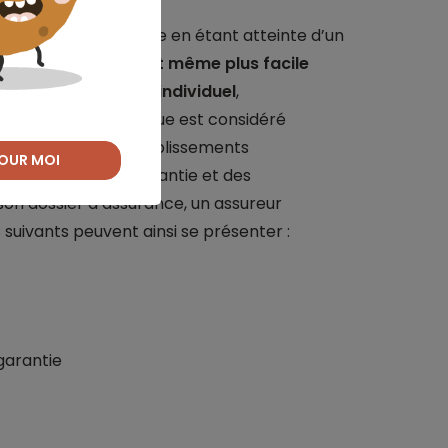
unt immobilier même en étant atteinte d’un
 loi Lagarde, il lui est même plus facile
t pour un contrat individuel
,
 que le cancer gastrique est considéré
 la majorité des établissements
OUR MOI
, des limites de garantie et des
son dossier d’assurance, un assureur
 suivants peuvent ainsi se présenter :
garantie