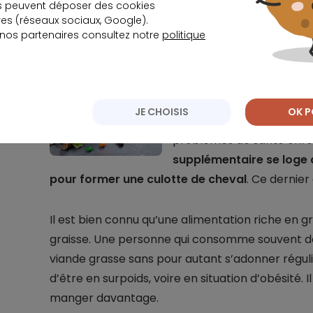
s peuvent déposer des cookies
s (réseaux sociaux, Google).
 nos partenaires consultez notre
politique
Nombre de facteurs entraînent le su
Découlant d’un déséquilib
JE CHOISIS
OK P
apports engrangés, la su
problèmes de santé chro
supplémentaire se loge 
pour former une culotte de cheval
. Ce dernie
Il est bien connu qu’une alimentation riche en g
graisse. Une personne qui consomme souvent de
viande grasse sans pour autant s’adonner régul
d’être en surpoids, voire en situation d’obésité. I
manger davantage.