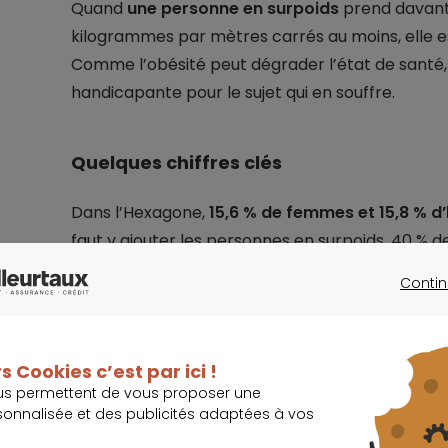
Quand
une personne en surpoids
prend davanta
kilogrammes par mètres carrés au moins, elle 
Comme l’obésité peut dégrader l’état de santé, 
handicapante pour le sujet qui en souffre.
Quelques chiffres clés
Dans l’Hexagone,
15,6 % de femmes et 15,8 % d
faut y ajouter les personnes en surpoids, 40 %
% d'hommes, ce qui inclut la moitié de la popul
Contin
les plus exposés.
CONTINU
s Cookies c’est par ici !
J’assure mon prêt 
us permettent de vous proposer une
sonnalisée et des publicités adaptées à vos