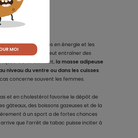
rpoids
re entre les dépenses en énergie et les
OUR MOI
rcharge pondérale peut entraîner des
niques. Généralement,
la masse adipeuse
au niveau du ventre ou dans les cuisses
r cas concerne souvent les femmes.
ras et en cholestérol favorise le dépôt de
s gâteaux, des boissons gazeuses et de la
ièrement à un sport a de fortes chances
l arrive que l’arrêt de tabac puisse inciter à