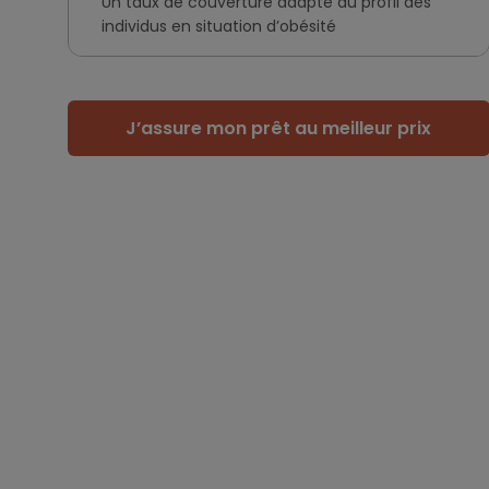
Un taux de couverture adapté au profil des
individus en situation d’obésité
J’assure mon prêt au meilleur prix