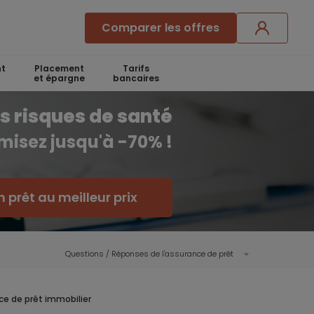
Comparer les offres
t
Placement
Tarifs
et épargne
bancaires
s risques de santé
misez jusqu'à -70% !
 prêt au meilleur prix
Questions / Réponses de l'assurance de prêt
ce de prêt immobilier