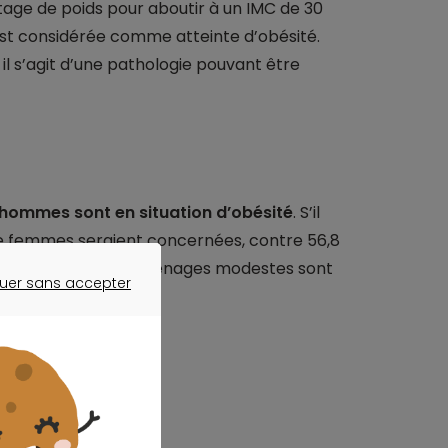
ge de poids pour aboutir à un IMC de 30
est considérée comme atteinte d’obésité.
il s’agit d’une pathologie pouvant être
’hommes sont en situation d’obésité
. S’il
 de femmes seraient concernées, contre 56,8
ation française. Les ménages modestes sont
uer sans accepter
ER SANS ACCEPTER
au meilleur prix