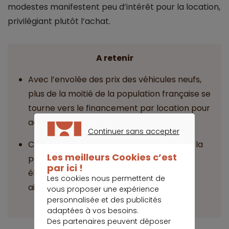
modestes manifestent peu d’intérêt pour la location,
privilégiant plutôt l’achat.
A retenir
Avec l’envolée des prix des véhicules neufs,
plus de la moitié de la population française se
tourne vers le financement par location pour
acquérir leur moyen de locomotion.
Continuer sans accepter
CONTINUER SANS ACCEPTER
Cet engouement devrait s’amplifier avec la
Les meilleurs Cookies c’est
popularité grandissante des véhicules
par ici !
électriques auprès d’une clientèle plutôt
Les cookies nous permettent de
aisée et jeune.
vous proposer une expérience
personnalisée et des publicités
adaptées à vos besoins.
Des partenaires peuvent déposer