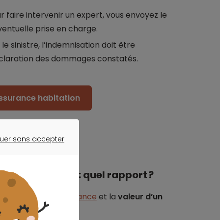
r faire intervenir un expert, vous envoyez le
ventuelle prise en charge.
e sinistre, l’indemnisation doit être
éclaration des dommages constatés.
assurance habitation
uer sans accepter
ER SANS ACCEPTER
ur mobilière : quel rapport ?
pport entre une
assurance
et la
valeur d’un