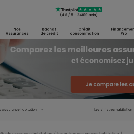
(4.8 / 5 - 24819 avis)
Nos
Rachat
Crédit
Financemen
Assurances
de crédit
consommation
Pro
Comparez les meilleures assu
et économisez ju
Je compare les a
s assurance habitation
Les sinistres habitation
Guide assurance habitation
Les autres assurances habitation