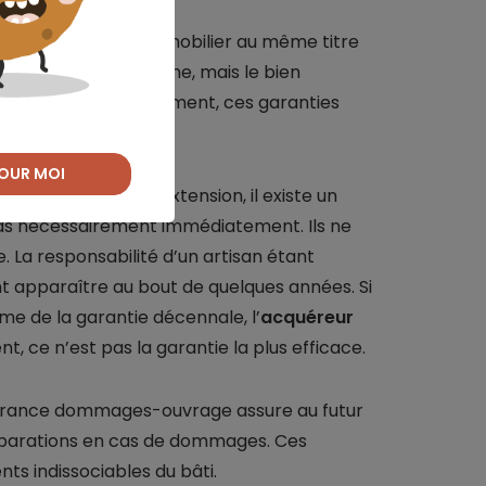
lle couvre le bien immobilier au même titre
vre pas une personne, mais le bien
ison ou d’un appartement, ces garanties
OUR MOI
e rénovation et d’extension, il existe un
as nécessairement immédiatement. Ils ne
. La responsabilité d’un artisan étant
apparaître au bout de quelques années. Si
me de la garantie décennale, l’
acquéreur
ce n’est pas la garantie la plus efficace.
surance dommages-ouvrage assure au futur
éparations en cas de dommages. Ces
ts indissociables du bâti.