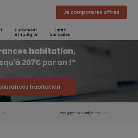
Je compare les offres
t
Placement
Tarifs
et épargne
bancaires
rances habitation,
squ'à 207€ par an !*
ssurances habitation
Vos garanties habitation