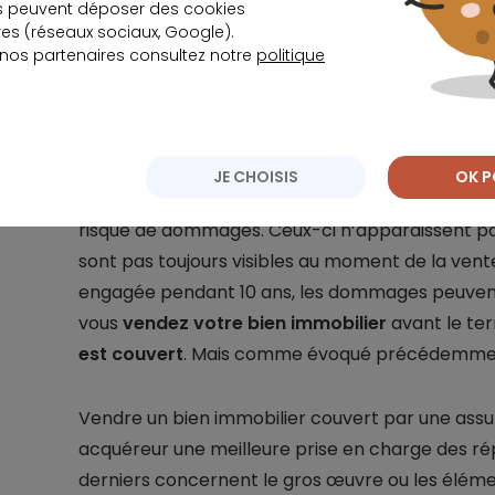
s peuvent déposer des cookies
s (réseaux sociaux, Google).
Lorsqu’une
garantie décennale
est souscrite, e
 nos partenaires consultez notre
politique
que l’assurance dommages-ouvrage. Elle ne cou
immobilier lui-même. Lors de la vente d’une ma
sont transférées au nouveau propriétaire.
JE CHOISIS
OK P
Dans le cadre d’une construction ou de travaux d
risque de dommages. Ceux-ci n’apparaissent p
sont pas toujours visibles au moment de la vente
engagée pendant 10 ans, les dommages peuvent 
vous
vendez votre bien immobilier
avant le ter
est couvert
. Mais comme évoqué précédemment, 
Vendre un bien immobilier couvert par une as
acquéreur une meilleure prise en charge des r
derniers concernent le gros œuvre ou les élémen