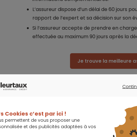
L’assureur dispose d’un délai de 60 jours pou
rapport de l’expert et sa décision sur son é
Si l’assureur accepte de prendre en charge l
effectuée au maximum 90 jours après la d
Je trouve la meilleure 
Contin
CONTINU
Assurance dommages-ouvrage et vale
s Cookies c’est par ici !
us permettent de vous proposer une
De prime abord, il ne semble pas exister de ra
sonnalisée et des publicités adaptées à vos
bien immobilier
. Pourtant, il y en a un.