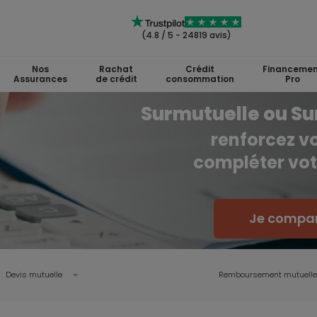
(4.8 / 5 - 24819 avis)
Nos
Rachat
Crédit
Financemen
Assurances
de crédit
consommation
Pro
Surmutuelle ou S
renforcez v
compléter vo
Je compar
Devis mutuelle
Remboursement mutuelle