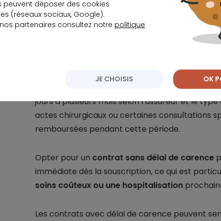
s peuvent déposer des cookies
En forfait exprimé par un montant en euros
s (réseaux sociaux, Google).
 nos partenaires consultez notre
politique
Surcomplémentaire avec ou sans délai 
Le
délai de carence
correspond à une période ini
JE CHOISIS
OK P
laquelle certaines garanties ne sont pas activé
jours à plusieurs mois selon l’assureur et le type
actes chirurgicaux ou certaines consultations sp
remboursées pendant cette période.
Opter pour un
contrat sans délai de carence
p
immédiate dès la souscription, ce qui est partic
soins coûteux ou une hospitalisation
prochain
Les contrats avec délai de carence peuvent sem