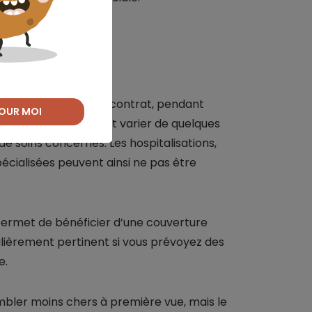
.
de carence ?
tiale, définie par le contrat, pendant
OUR MOI
es. Cette période peut varier de quelques
 de soins concernés. Les hospitalisations,
écialisées peuvent ainsi ne pas être
ermet de bénéficier d’une couverture
ulièrement pertinent si vous prévoyez des
e.
bler moins chers à première vue, mais le