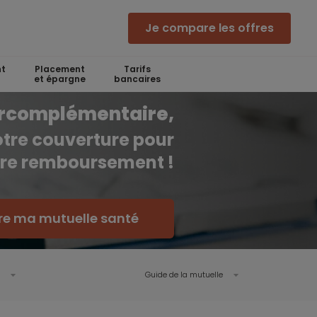
Je compare les offres
t
Placement
Tarifs
et épargne
bancaires
urcomplémentaire,
otre couverture pour
tre remboursement !
e ma mutuelle santé
Guide de la mutuelle