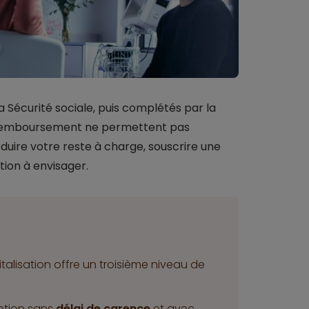
a Sécurité sociale, puis complétés par la
e remboursement ne permettent pas
éduire votre reste à charge, souscrire une
tion à envisager.
alisation offre un troisième niveau de
ption sans
délai de carence
et avec