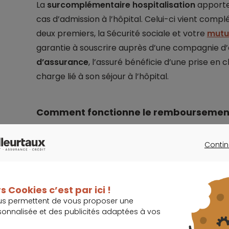
La
surcomplémentaire hospitalisation
apporte 
cas d’admission à l’hôpital. Celui-ci vient comp
deux premiers, la Sécurité sociale et votre
mutu
garantie à souscrire auprès d’une compagnie d’
d’assurance
, l’assuré bénéficie d’une prise en 
charge lié à son séjour à l’hôpital.
Comment fonctionne le remboursement
La
surcomplémentaire santé
, ou surmutuelle,
Contin
sécurité sociale et de votre complémentaire sant
CONTINU
les pièces justificatives de ces remboursements
payer prévu par votre contrat. Le niveau de 
s Cookies c’est par ici !
peut y être présenté de deux manières :
us permettent de vous proposer une
sonnalisée et des publicités adaptées à vos
En pourcentage de la base de remboursemen