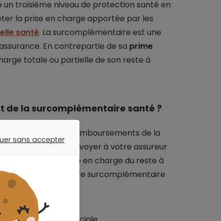
un troisième niveau de protection santé en
léter la prise en charge apportée par les
elle santé
. La surcomplémentaire est une
assurance. En contrepartie de sa
prime
charge totale ou partielle de son reste à
 de la surcomplémentaire santé ?
 intervient après les remboursements de la
uer sans accepter
é. Il vous suffit d’envoyer à votre assureur
ER SANS ACCEPTER
 pour obtenir la prise en charge du reste à
remboursement de votre surcomplémentaire
t de la sécurité sociale.