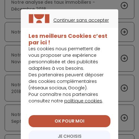
Notre analyse des taux immobiliers -
Décembre 2018
Continuer sans accepter
CONTINUER SANS ACCEPTER
Notre analyse des taux immobiliers - Août 2018
Les meilleurs Cookies c’est
par ici !
Les cookies nous permettent de
Notre analyse des taux immobiliers -
vous proposer une expérience
personnalisée et des publicités
Novembre 2018
adaptées à vos besoins.
Des partenaires peuvent déposer
des cookies complémentaires
Notre analyse des taux immobiliers - Juillet
(réseaux sociaux, Google).
2018
Pour connaître nos partenaires
consultez notre
politique cookies
.
Notre analyse des taux immobiliers -
OK POUR MOI
Septembre 2018
JE CHOISIS