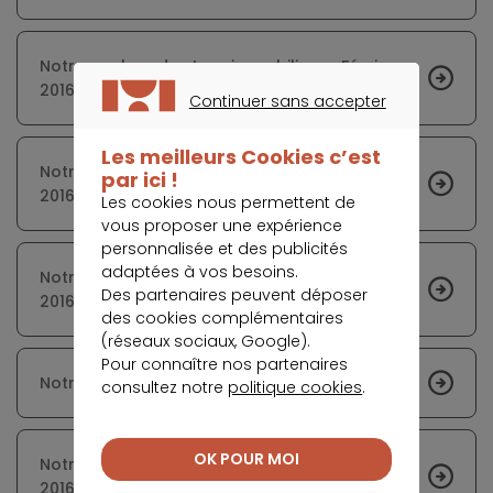
Notre analyse des taux immobiliers - Février
2016
Continuer sans accepter
CONTINUER SANS ACCEPTER
Les meilleurs Cookies c’est
Notre analyse des taux immobiliers - Juillet
par ici !
2016
Les cookies nous permettent de
vous proposer une expérience
personnalisée et des publicités
adaptées à vos besoins.
Notre analyse des taux immobiliers - Janvier
Des partenaires peuvent déposer
2016
des cookies complémentaires
(réseaux sociaux, Google).
Pour connaître nos partenaires
Notre analyse des taux immobiliers - Août 2016
consultez notre
politique cookies
.
OK POUR MOI
Notre analyse des taux immobiliers - Octobre
2016