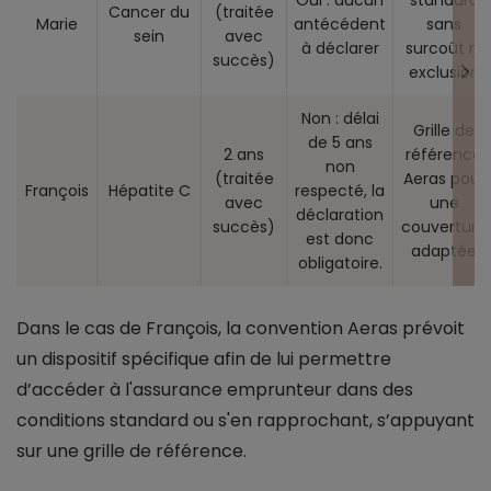
Oui : aucun
standard
Cancer du
(traitée
Marie
antécédent
sans
sein
avec
à déclarer
surcoût ni
succès)
exclusion
Non : délai
Grille de
de 5 ans
2 ans
référence
non
(traitée
Aeras pour
François
Hépatite C
respecté, la
avec
une
déclaration
succès)
couverture
est donc
adaptée
obligatoire.
Dans le cas de François, la convention Aeras prévoit
un dispositif spécifique afin de lui permettre
d’accéder à l'assurance emprunteur dans des
conditions standard ou s'en rapprochant, s’appuyant
sur une grille de référence.