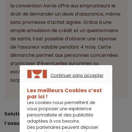
la convention Aeras offre aux emprunteurs le
droit de demander un devis d’assurance, même
sans promesse d’achat signée. Grâce à une
simple simulation de crédit et un questionnaire
de santé, il est possible d’obtenir une réponse
de l’assureur valable pendant 4 mois. Cette
démarche permet aux personnes concernées
d’anticiper d’éventuelles surprimes ou
exclusions, et d’éviter ainsi les mauvaises
Continuer sans accepter
surprises en cours de projet.
CONTINUER SANS ACCEPTER
Les meilleurs Cookies c’est
par ici !
Les cookies nous permettent de
vous proposer une expérience
Solutions en cas de difficulté d’accès à
personnalisée et des publicités
adaptées à vos besoins.
l’assurance
Des partenaires peuvent déposer