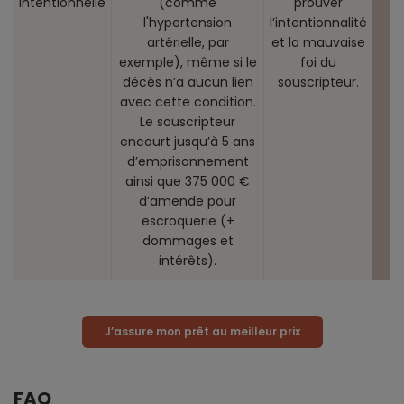
intentionnelle
(comme
prouver
l'hypertension
l’intentionnalité
artérielle, par
et la mauvaise
exemple), même si le
foi du
décès n’a aucun lien
souscripteur.
avec cette condition.
Le souscripteur
encourt jusqu’à 5 ans
d’emprisonnement
ainsi que 375 000 €
d’amende pour
escroquerie (+
dommages et
intérêts).
J’assure mon prêt au meilleur prix
FAQ