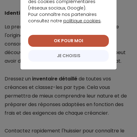
des cookies complémentaires
(réseaux sociaux, Google).
Identifier le montant exact à rembourser
Pour connaître nos partenaires
consultez notre
politique cookies
.
La première étape consiste à bien comprendre
l'origine de chaque dette. Est-ce un crédit à la
OK POUR MOI
consommation, des factures impayées, un
découvert, des dettes fiscales ? Chaque type peut
JE CHOISIS
avoir des implications différentes dans le rachat.
Dressez un
inventaire détaillé
de toutes vos
créances et classez-les par type. Cela vous
permettra de mieux comprendre leur nature et de
préparer des réponses adaptées en fonction des
frais et des exigences de chaque créancier.
Contactez rapidement l'huissier pour connaître le