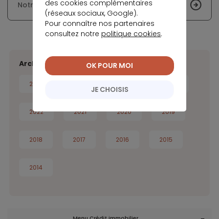
des cookies complémentaires
Notre analyse des taux immobiliers - Avril 2026
(réseaux sociaux, Google).
Pour connaître nos partenaires
consultez notre
politique cookies
.
Archives de l'info des taux
OK POUR MOI
2026
2025
2024
2023
JE CHOISIS
2022
2021
2020
2019
2018
2017
2016
2015
2014
Menu Crédit immobilier