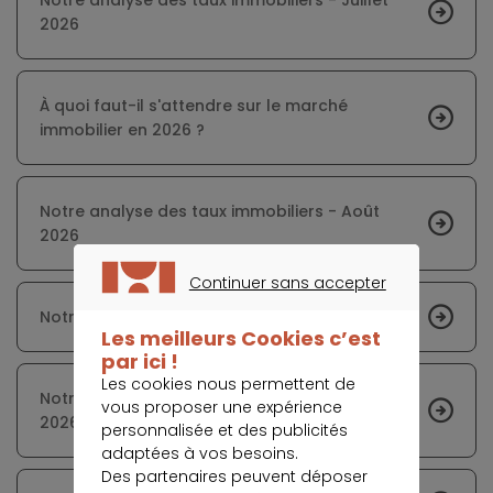
2026
À quoi faut-il s'attendre sur le marché
immobilier en 2026 ?
Notre analyse des taux immobiliers - Août
2026
Continuer sans accepter
CONTINUER SANS ACCEPTER
Notre analyse des taux immobiliers - Juin 2026
Les meilleurs Cookies c’est
par ici !
Les cookies nous permettent de
Notre analyse des taux immobiliers - Février
vous proposer une expérience
2026
personnalisée et des publicités
adaptées à vos besoins.
Des partenaires peuvent déposer