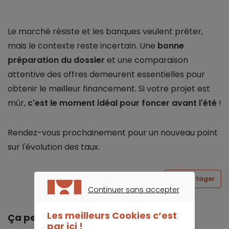
Le marché résiste et les banques veulent prêter,
mais le contexte reste incertain. Une
bonne
préparation du dossier
et une comparaison
attentive des offres demeurent essentielles pour
obtenir le meilleur financement. Si votre projet est
mûr,
c'est le moment idéal pour foncer avant l'été
!
Rendez-vous prochainement pour un nouveau point
sur l'évolution des taux.
Partager
Continuer sans accepter
CONTINUER SANS ACCEPTER
Les meilleurs Cookies c’est
Ça peut vous intéresser
par ici !