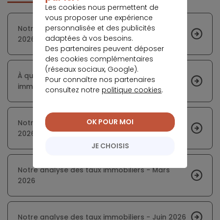
Les cookies nous permettent de
vous proposer une expérience
personnalisée et des publicités
Notre analyse des taux immobiliers - Janvier
adaptées à vos besoins.
2026
Des partenaires peuvent déposer
des cookies complémentaires
(réseaux sociaux, Google).
À quoi faut-il s'attendre sur le marché
Pour connaître nos partenaires
immobilier en 2026 ?
consultez notre
politique cookies
.
OK POUR MOI
Notre analyse des taux immobiliers - Février
2026
JE CHOISIS
Notre analyse des taux immobiliers - Mars
2026
Notre analyse des taux immobiliers - Juin 2026