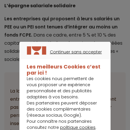
L’épargne salariale solidaire
Les entreprises qui proposent à leurs salariés un
PEE ou un PEI sont tenues d’intégrer au moins un
fonds FCPE.
Dans ce cadre, entre 5 % et 10 % des
capitaux sont investis dans des entreprises agréées
solidaires et 90 %, dans des entreprises réputées «
Continuer sans accepter
CONTINUER SANS ACCEPTER
socialement responsables ».
Les meilleurs Cookies c’est
par ici !
Les cookies nous permettent de
Important
vous proposer une expérience
La loi fixe des critères stricts concernant les
personnalisée et des publicités
adaptées à vos besoins.
entreprises agréées solidaires. Elles ne doivent
Des partenaires peuvent déposer
pas être cotées en bourse et un tiers de leur
des cookies complémentaires
personnel au moins doit être des salariés en
(réseaux sociaux, Google).
Pour connaître nos partenaires
insertion professionnelle ou des travailleurs
consultez notre
politique cookies
.