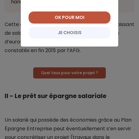
handicapés.
OK POUR MOI
Cette dimension solidaire séduit un nombre croissant
JE CHOISIS
de salariés, comme le prouvent les 5,2 milliards
d’euros d’encours d’épargne solidaire salariale
constatés en fin 2015 par l’AFG.
Quel taux pour votre projet ?
II - Le prêt sur épargne salariale
Un salarié qui possède des économies grâce au Plan
Épargne Entreprise peut éventuellement s’en servir
pour concrétiser un projet (travaux dans le