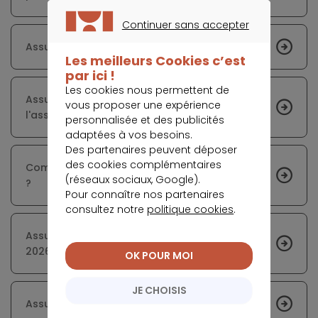
Continuer sans accepter
CONTINUER SANS ACCEPTER
Assurance moto non roulante
Les meilleurs Cookies c’est
par ici !
Les cookies nous permettent de
Assurance moto pour contrat résilié par
vous proposer une expérience
l'assureur
personnalisée et des publicités
adaptées à vos besoins.
Des partenaires peuvent déposer
des cookies complémentaires
Comment trouver la meilleure assurance moto
(réseaux sociaux, Google).
?
Pour connaître nos partenaires
consultez notre
politique cookies
.
Assurance moto 125 cc : comparatif et tarifs
2026
OK POUR MOI
JE CHOISIS
Assurance moto jeune conducteur