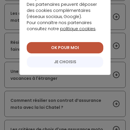
Des partenaires peuvent déposer
des cookies complémentaires
Les clés pour bien comprendre l'assurance
(réseaux sociaux, Google).
moto
Pour connaître nos partenaires
consultez notre
politique cookies
.
Résiliation de son assurance moto : comment
OK POUR MOI
faire ?
JE CHOISIS
Une condition sine qua none pour d'agréables
vacances à l'étranger
Comment résilier son contrat d’assurance
moto avec la loi Chatel ?
Les critères de choix d'une assurance moto