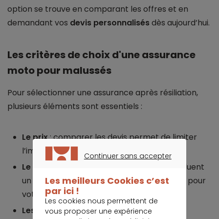
option se trouve en comparant les offres et en
demandant vos
devis personnalisés
dès aujourd’hui.
Les critères de choix d'une assurance
moto pour malussés
Pour sélectionner une assurance après résiliation,
plusieurs éléments sont essentiels :
Le prix
: comparer les devis permet de limiter
l’impact financier de la résiliation.
Continuer sans accepter
Le type de garanties
: certaines offres incluent
CONTINUER SANS ACCEPTER
Les meilleurs Cookies c’est
un tiers étendu ou des protections limitées pour
par ici !
votre moto.
Les cookies nous permettent de
Les exclusions
: vérifiez les situations non
vous proposer une expérience