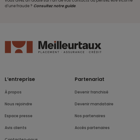
Vous avez un doute sur l’un de vos contacts ou pensez être victime
d’une fraude ?
Consultez notre guide
.
L’entreprise
Partenariat
À propos
Devenir franchisé
Nous rejoindre
Devenir mandataire
Espace presse
Nos partenaires
Avis clients
Accès partenaires
Contactez-nous