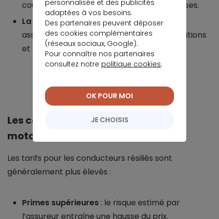
personnalisée et des publicités
couvertes pour éviter les mauvaises surprises.
adaptées à vos besoins.
La réputation de l’assureur
: privilégiez un
Des partenaires peuvent déposer
des cookies complémentaires
assureur fiable et transparent sur les conditions
(réseaux sociaux, Google).
et les primes.
Pour connaître nos partenaires
consultez notre
politique cookies
.
Je trouve la meilleure assurance moto
OK POUR MOI
Les coûts associés à une assurance
JE CHOISIS
moto pour résiliés
Les tarifs pour les conducteurs résiliés sont
généralement plus élevés :
Primes supérieures
: le risque estimé par
l’assureur entraîne une hausse du prix.