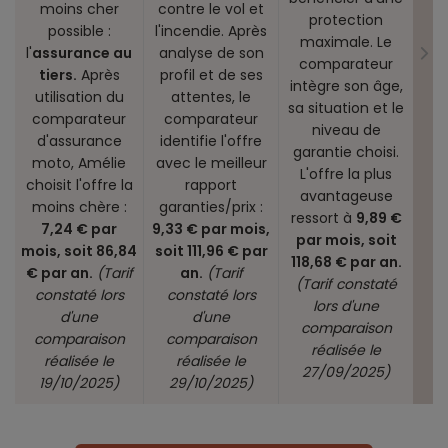
moins cher
contre le vol et
protection
possible :
l'incendie. Après
maximale. Le
l'
assurance au
analyse de son
comparateur
tiers.
Après
profil et de ses
intègre son âge,
utilisation du
attentes, le
sa situation et le
comparateur
comparateur
niveau de
d'assurance
identifie l'offre
garantie choisi.
moto, Amélie
avec le meilleur
L'offre la plus
choisit l'offre la
rapport
avantageuse
moins chère :
garanties/prix :
ressort à
9,89 €
7,24 € par
9,33 € par mois,
par mois, soit
mois, soit 86,84
soit 111,96 € par
118,68 € par an.
€ par an.
(Tarif
an.
(Tarif
(Tarif constaté
constaté lors
constaté lors
lors d'une
d'une
d'une
comparaison
comparaison
comparaison
réalisée le
réalisée le
réalisée le
27/09/2025)
19/10/2025)
29/10/2025)