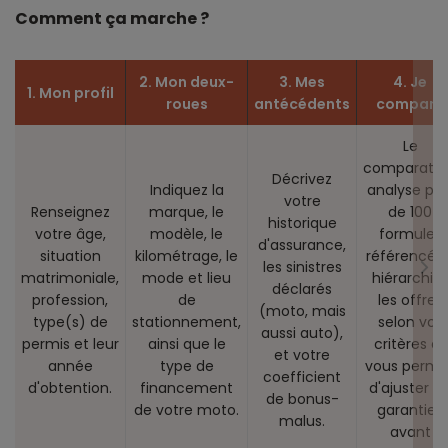
Comment ça marche ?
2. Mon deux-
3. Mes
4. Je
1. Mon profil
roues
antécédents
compare
Le
comparate
Décrivez
Indiquez la
analyse plu
votre
Renseignez
marque, le
de 100
historique
votre âge,
modèle, le
formules
d'assurance,
situation
kilométrage, le
référencées
les sinistres
matrimoniale,
mode et lieu
hiérarchis
déclarés
profession,
de
les offres
(moto, mais
type(s) de
stationnement,
selon vos
aussi auto),
permis et leur
ainsi que le
critères et
et votre
année
type de
vous perme
coefficient
d'obtention.
financement
d'ajuster le
de bonus-
de votre moto.
garanties
malus.
avant