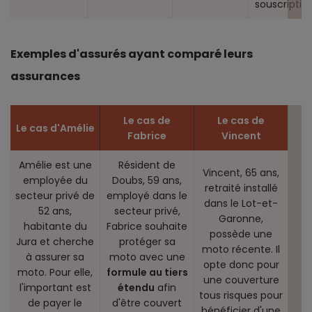
souscription
Exemples d'assurés ayant comparé leurs
assurances
Le cas de
Le cas de
Le cas d'Amélie
Fabrice
Vincent
Amélie est une
Résident de
Vincent, 65 ans,
employée du
Doubs, 59 ans,
retraité installé
secteur privé de
employé dans le
dans le Lot-et-
52 ans,
secteur privé,
Garonne,
habitante du
Fabrice souhaite
possède une
Jura et cherche
protéger sa
moto récente. Il
à assurer sa
moto avec une
opte donc pour
moto. Pour elle,
formule au tiers
une couverture
l'important est
étendu
afin
tous risques pour
de payer le
d'être couvert
bénéficier d'une