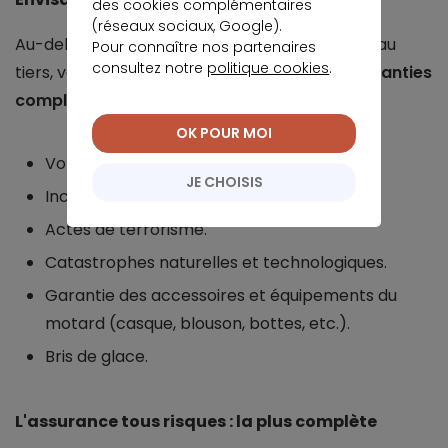
des cookies complémentaires
(réseaux sociaux, Google).
Au-delà des garanties de base de l'assurance au
Pour connaître nos partenaires
consultez notre
politique cookies
.
tiers, vous êtes, en général couvert par les
garanties
complémentaires ou optionnelles
suivantes :
OK POUR MOI
Vol et tentative de vol.
JE CHOISIS
Incendie et explosion.
Actes de terrorisme.
Catastrophes naturelles et technologiques.
Garantie des accessoires et équipements du
motard (casque, blouson, bottes, etc.).
Bris de glace.
L'assurance tous risques : la plus complète