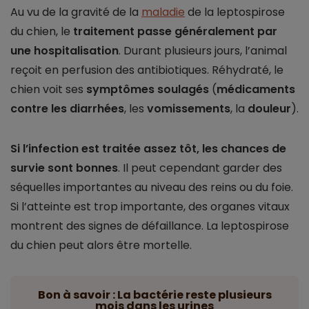
Au vu de la gravité de la
maladie
de la leptospirose
du chien, le
traitement passe généralement par
une hospitalisation
. Durant plusieurs jours, l’animal
reçoit en perfusion des antibiotiques. Réhydraté, le
chien voit ses
symptômes soulagés
(
médicaments
contre les diarrhées
, les
vomissements
, la
douleur
).
Si l’infection est traitée assez tôt, les chances de
survie sont bonnes
. Il peut cependant garder des
séquelles importantes au niveau des reins ou du foie.
Si l’atteinte est trop importante, des organes vitaux
montrent des signes de défaillance. La leptospirose
du chien peut alors être mortelle.
Bon à savoir : La bactérie reste plusieurs
mois dans les urines