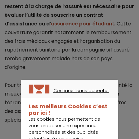
restent à la charge de l’assuré est nécessaire pour
évaluer l’utilité de souscrire un contrat
d’assistance ou d’
assurance pour étudiant
.
Cette
couverture garantit notamment le remboursement
des frais médicaux engagés et l’organisation du
rapatriement sanitaire par la compagnie si l’assuré
tombe gravement malade hors de son pays
d’origine.
Pour trouver la formule de complémentaire santé la
Continuer sans accepter
mieux adaptée à la situation du jeune qui part à
CONTINUER SANS ACCEPTER
l’étranger, il est important de comparer les offres
Les meilleurs Cookies c’est
des assureurs généralistes et des sociétés
par ici !
Les cookies nous permettent de
spécialisées dans ce type de prise en charge.
vous proposer une expérience
personnalisée et des publicités
adaptées à vos besoins.