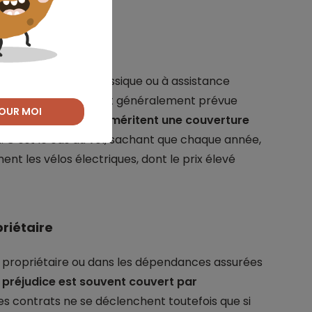
 de vol du vélo
’agisse d’un modèle classique ou à assistance
 de son propriétaire est généralement prévue
OUR MOI
is,
certains risques méritent une couverture
. C’est le cas du vol, sachant que chaque année,
nt les vélos électriques, dont le prix élevé
priétaire
son propriétaire ou dans les dépendances assurées
e préjudice est souvent couvert par
des contrats ne se déclenchent toutefois que si