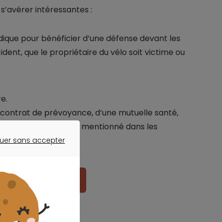
’avérer intéressantes :
dique pour bénéficier d’une défense devant les
ident, que le propriétaire du vélo soit victime ou
e.
 contrat de prévoyance, d’une mutuelle santé,
sage du vélo n’est pas mentionné dans les
uer sans accepter
ER SANS ACCEPTER
eure assurance vélo