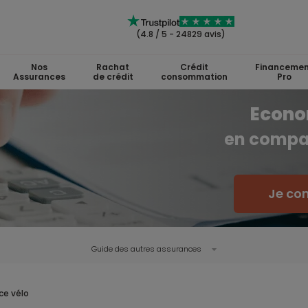
(4.8 / 5 - 24829 avis)
Nos
Rachat
Crédit
Financemen
Assurances
de crédit
consommation
Pro
Econo
en compa
Je co
Guide des autres assurances
ce vélo