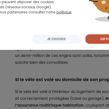
s peuvent déposer des cookies
s (réseaux sociaux, Google).
 nos partenaires consultez notre
politique
Les conditions d’indemnisation en cas
L’assurance vélo n’est pas obligatoire
, qu’il s
électrique, d’autant que la responsabilité civile
JE CHOISIS
OK P
dans son contrat d’assurance habitation. Toutefo
spécifique
afin de bénéficier d’une indemnisation
un demi-million de ces engins sont volés, notamme
suscite bien des convoitises.
Si le vélo est volé au domicile de son pro
Si le vélo est volé à l’intérieur du logement de 
et correctement protégées (cave ou garage),
l
l’assurance multirisque habitation
. La plupart 