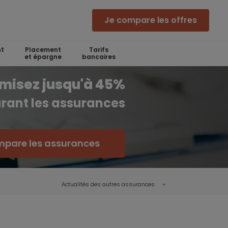
Je compare les offres
t
Placement
Tarifs
et épargne
bancaires
misez jusqu'à 45%
rant les assurances
mpare les assurances
Actualités des autres assurances