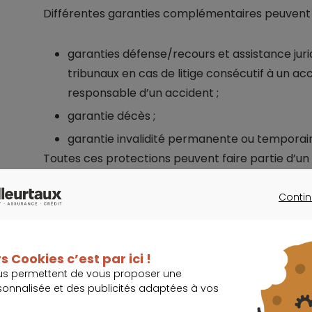
Différentes garanties complémentaires peuvent s
garanties défense/recours et assistance juri
tribunaux en cas de litige consécutif à un acc
responsable d’un accident ;
garantie décès ;
garantie invalidité permanente ou temporair
Toutes ces protections peuvent faire partie d’un
d’une assurance scolaire pour les enfants… si l’u
limitations éventuelles.
Contin
CONTINU
Je trouve la meill
s Cookies c’est par ici !
us permettent de vous proposer une
sonnalisée et des publicités adaptées à vos