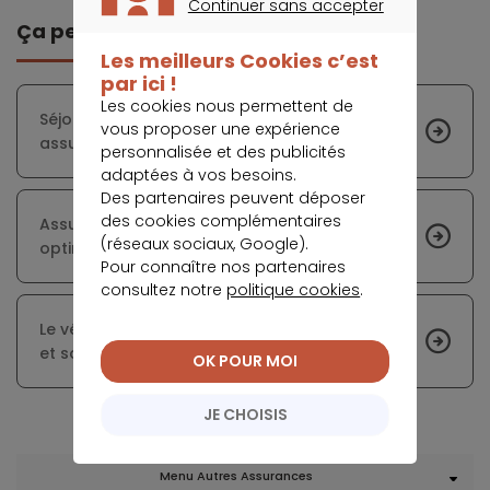
Continuer sans accepter
Ça peut vous intéresser
CONTINUER SANS ACCEPTER
Les meilleurs Cookies c’est
par ici !
Les cookies nous permettent de
Séjour au ski : Faites le point sur vos
vous proposer une expérience
assurances
personnalisée et des publicités
adaptées à vos besoins.
Des partenaires peuvent déposer
des cookies complémentaires
Assurance vélo : garantir une couverture
(réseaux sociaux, Google).
optimale à votre enfant
Pour connaître nos partenaires
consultez notre
politique cookies
.
Le vélo : un levier pour la transition écologique
et sociale
OK POUR MOI
JE CHOISIS
Menu Autres Assurances