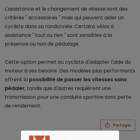
L'assistance et le changement de vitesse sont des
critères " accessoires " mais qui peuvent aider un
cycliste dans sa randonnée. Certains vélos à
assistance " tout ou rien " sont sensibles à la
présence ou non de pédalage.
Cette option permet au cycliste d'adapter l'aide du
moteur à ses besoins. Des modèles plus performants
offrent la
possibilité de passer les vitesses sans
pédaler
, tandis que d'autres requièrent une
transmission pour une conduite sportive sans perte
de rendement.
Partager