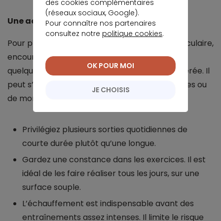
des cookies complémentaires
(réseaux sociaux, Google).
Une activité physique douce
Pour connaître nos partenaires
consultez notre
politique cookies
.
Pour préserver la souplesse de la fonction articulaire,
encouragez votre petit compagnon à réaliser
OK POUR MOI
quelques exercices physiques d’intensité modérée. Il
peut s’agir de simples promenades quotidiennes ou
JE CHOISIS
de moments de jeu :
Privilégiez plusieurs sorties quotidiennes de
courte durée plutôt qu’une longue.
Gardez une constance dans les exercices. Il est
idéal de les faire réaliser tous les jours, sur une
surface souple.
L’échauffement est indispensable avant des
entraînements assez intenses. Il limite le risque