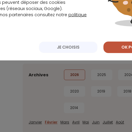
s peuvent déposer des cookies
Les prestations BtoB ont généré environ 19 milli
s (réseaux sociaux, Google).
supérieur à 1 million.
 nos partenaires consultez notre
politique
JE CHOISIS
OK P
Archives
2026
2025
202
2020
2019
2018
2014
Janvier
Février
Mars
Avril
Mai
Juin
Juillet
Août