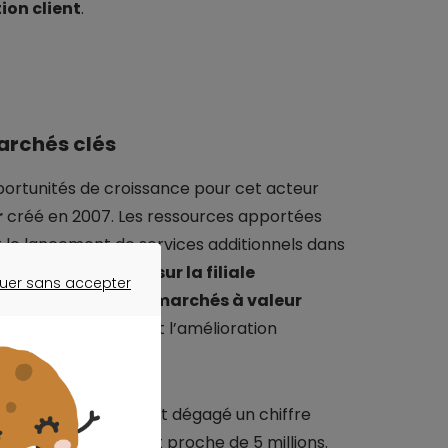
ion client
.
archés clés
portunités de croissance pour cet acteur
r
créé en 2007. Les ressources apportées
t le lancement de services additionnels dans
tratégique repose sur la filiale
uer sans accepter
 le groupe sur des marchés à valeur
ER SANS ACCEPTER
tenir l’innovation et l’amélioration
 et courtage BtoC ont dégagé un chiffre
, avec un résultat net proche de 5 millions.