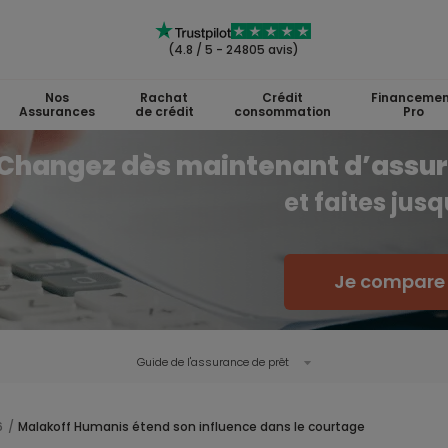
(4.8 / 5 - 24805 avis)
Nos
Rachat
Crédit
Financemen
Assurances
de crédit
consommation
Pro
Changez dès maintenant d’assu
et faites jus
Je compare l
Guide de l'
assurance de prêt
6
Malakoff Humanis étend son influence dans le courtage