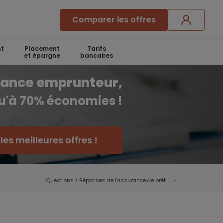
Comparer les offres
t
Placement
Tarifs
et épargne
bancaires
rance emprunteur,
qu'à 70% économies !
es meilleures offres !
Questions / Réponses de l'assurance de prêt