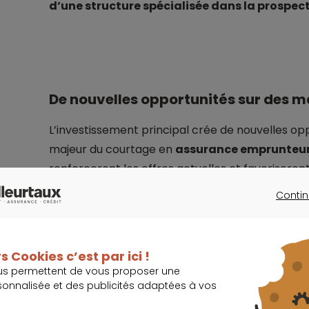
d’une structure spécialisée dans la prospect
De nouvelles opportunités sur des m
L’investissement principal crée de nouvelles op
majeur du courtage en
assurance emprunteu
renforceront les offres actuelles et favoriseron
les secteurs de la santé et de l’épargne.
L’axe s
Contin
patrimoniale récemment intégrée, qui place
CONTINU
ajoutée
élevée. L’opération vise également à sou
continue des services proposés aux client.
s Cookies c’est par ici !
us permettent de vous proposer une
Sur le plan financier, les branches comparaison
sonnalisée et des publicités adaptées à vos
d’affaires compris entre 16 et 17 millions d’euros