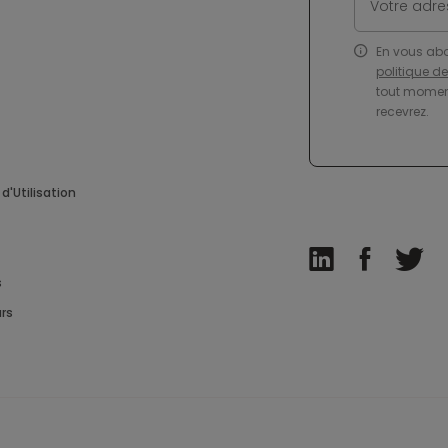
En vous ab
politique d
tout moment
recevrez.
d'Utilisation
s
rs