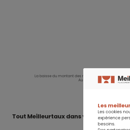
La baisse du montant des mensualités suppose un all
Aucun versement, de quelque na
Les meilleur
Les cookies no
Tout Meilleurtaux dans votre poche
expérience per
besoins.