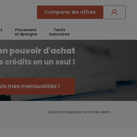
Comparer les offres
t
Placement
Tarifs
et épargne
bancaires
en pouvoir d'achat
 crédits en un seul !
uis mes mensualités !
Questions/réponses rachat de crédits