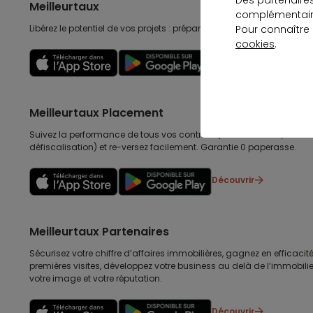
Des partenaire
Meilleurtaux
complémentaire
Libérez le potentiel de vos projets : préparez-les, suivez-les, accomp
Pour connaître
cookies
.
Découvrir
Meilleurtaux Placement
Suivez la performance de tous vos contrats (assurance vie, retraite
défiscalisation) et re-versez facilement. Garantie 0 paperasse.
Découvrir
Meilleurtaux Partenaires
Sécurisez votre chiffre d’affaires immobilières, gagnez en efficacité
premières visites, développez votre business au delà de l’immobilier
votre image et votre réputation.
Découvrir