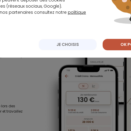
s peuvent déposer des cookies
s (réseaux sociaux, Google).
lissez-les.
 nos partenaires consultez notre
politique
JE CHOISIS
OK P
, immobilier,
 lors des
 et travaillez