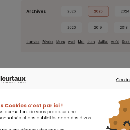
Archives
2026
2025
2024
2020
2019
2018
Janvier
Février
Mars
Avril
Mai
Juin
Juillet
Août
Sep
ongement de la durée de remboursement et une majoration du coût total 
Contin
ture que ce soit, ne peut être exigé d'un particulier, avant l'obtention d'
CONTINU
s Cookies c’est par ici !
us permettent de vous proposer une
sonnalisée et des publicités adaptées à vos