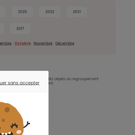
2023
2022
2021
2017
tembre
Octobre
Novembre
Décembre
d'un ou de plusieurs crédits objets du regroupement.
uer sans accepter
un ou plusieurs prêts d'argent.
ER SANS ACCEPTER