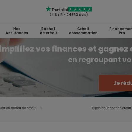
(4.8 / 5 - 24850 avis)
Nos
Rachat
Crédit
Financemen
Assurances
de crédit
consommation
Pro
implifiez vos finances et gagnez 
en regroupant vos
Je réd
lation rachat de crédit
Types de rachat de crédit