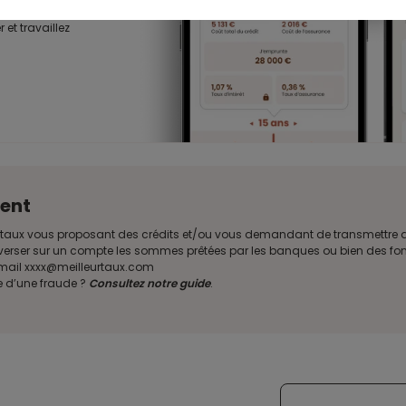
 lors des
 et travaillez
ent
illeurtaux vous proposant des crédits et/ou vous demandant de transmettr
verser sur un compte les sommes prêtées par les banques ou bien des fond
e mail xxxx@meilleurtaux.com
e d’une fraude ?
Consultez notre guide
.