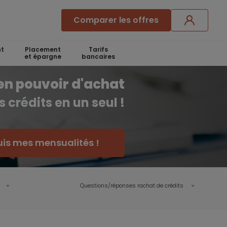
Comparer les offres
t
Placement
Tarifs
et épargne
bancaires
en pouvoir d'achat
 crédits en un seul !
uis mes mensualités !
Questions/réponses rachat de crédits