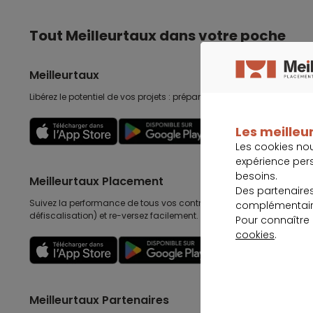
Tout Meilleurtaux dans votre poche
Meilleurtaux
Libérez le potentiel de vos projets : préparez-les, suivez-les, accomp
Les meilleur
Découvrir
Les cookies no
expérience per
besoins.
Meilleurtaux Placement
Des partenaire
Suivez la performance de tous vos contrats (assurance vie, retraite
complémentaire
défiscalisation) et re-versez facilement. Garantie 0 paperasse.
Pour connaître
cookies
.
Découvrir
Meilleurtaux Partenaires