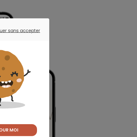
uer sans accepter
ER SANS ACCEPTER
OUR MOI