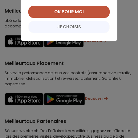
Meilleurtaux
OK POUR MOI
Libérez le potentiel de vos projets : préparez-les, suivez-les,
accomplissez-les.
JE CHOISIS
Découvrir
Meilleurtaux Placement
Suivez la performance de tous vos contrats (assurance vie, retraite,
immobilier, défiscalisation) et re-versez facilement. Garantie 0
paperasse.
Découvrir
Meilleurtaux Partenaires
Sécurisez votre chiffre d’affaires immobilières, gagnez en efficacité
lors des premières visites, développez votre business au delà de