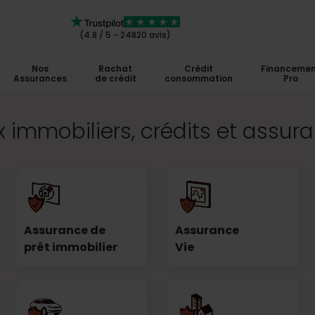
(4.8 / 5 - 24820 avis)
Nos
Rachat
Crédit
Financemen
Assurances
de crédit
consommation
Pro
 immobiliers, crédits et assur
Assurance de
Assurance
prêt immobilier
Vie