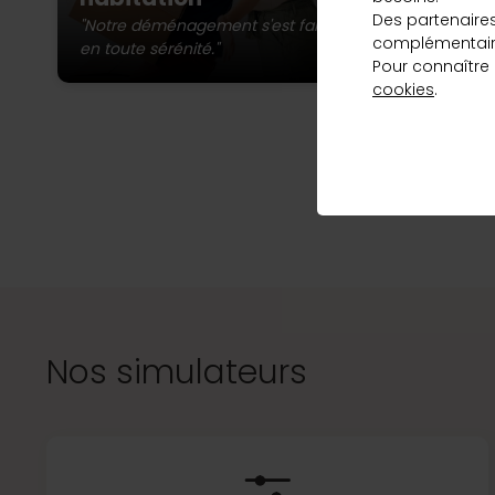
st
qui correspond
Des partenaire
ma
"Notre déménagement s'est fait
complémentaire
à vos besoins
en toute sérénité."
Pour connaître
et au meilleur
cookies
.
taux, en
L’a
quelques clics.
Vous pou
Découvrir
Nos simulateurs