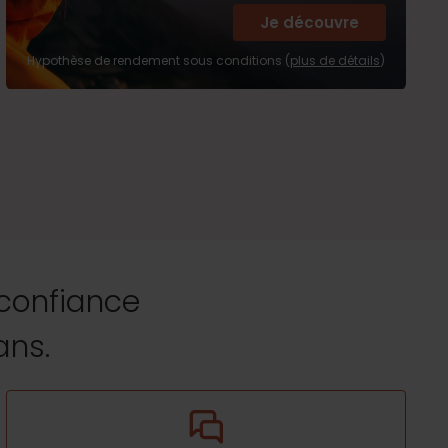
Je découvre
Hypothèse de rendement sous conditions (
plus de détails
)
 confiance
ans.