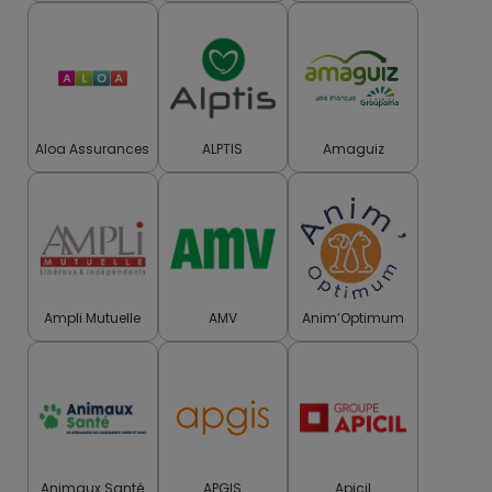
Aloa Assurances
ALPTIS
Amaguiz
Ampli Mutuelle
AMV
Anim’Optimum
Animaux Santé
APGIS
Apicil