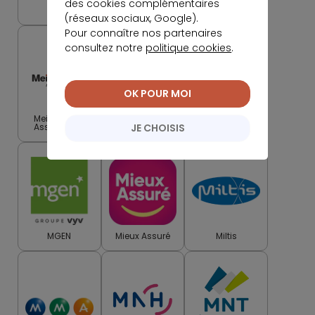
des cookies complémentaires
Mavit
Maxance
MBA Mutuelle
(réseaux sociaux, Google).
Pour connaître nos partenaires
consultez notre
politique cookies
.
OK POUR MOI
Meilleurtaux
Meilleurtaux
Meilleurtaux
JE CHOISIS
Assurances
Placement
Santé
MGEN
Mieux Assuré
Miltis