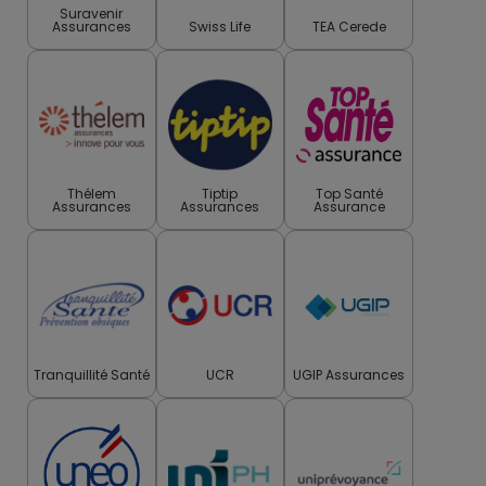
Suravenir
Assurances
Swiss Life
TEA Cerede
Thélem
Tiptip
Top Santé
Assurances
Assurances
Assurance
Tranquillité Santé
UCR
UGIP Assurances