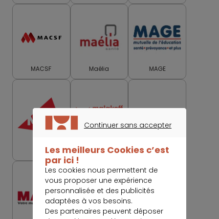
MACSF
Maélia
MAGE
Continuer sans accepter
CONTINUER SANS ACCEPTER
Malakoff
Les meilleurs Cookies c’est
MAIF
Humanis
Matmut
par ici !
Les cookies nous permettent de
vous proposer une expérience
personnalisée et des publicités
adaptées à vos besoins.
Des partenaires peuvent déposer