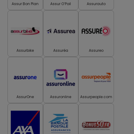
Assur Bon Plan
Assur O’Poil
Assurauto
Assurbike
Assuréa
Assureo
AssurOne
Assuronline
Assurpeople.com