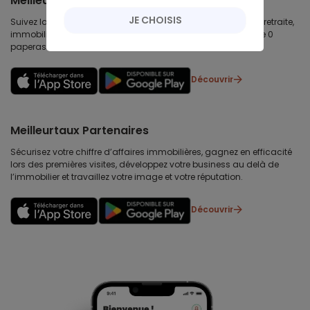
Meilleurtaux Placement
JE CHOISIS
Suivez la performance de tous vos contrats (assurance vie, retraite,
immobilier, défiscalisation) et re-versez facilement. Garantie 0
paperasse.
Découvrir
Meilleurtaux Partenaires
Sécurisez votre chiffre d’affaires immobilières, gagnez en efficacité
lors des premières visites, développez votre business au delà de
l’immobilier et travaillez votre image et votre réputation.
Découvrir