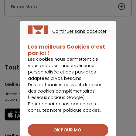
Finaxy Moto
Continuer sans accepter
CONTINUER SANS ACCEPTER
Les meilleurs Cookies c’est
par ici !
Les cookies nous permettent de
vous proposer une expérience
Tout Meilleurtaux dans votre poche
personnalisée et des publicités
adaptées à vos besoins.
Meilleurtaux
Des partenaires peuvent déposer
des cookies complémentaires
Libérez le potentiel de vos projets : préparez-les, suivez-les,
(réseaux sociaux, Google).
accomplissez-les.
Pour connaître nos partenaires
consultez notre
politique cookies
.
Découvrir
OK POUR MOI