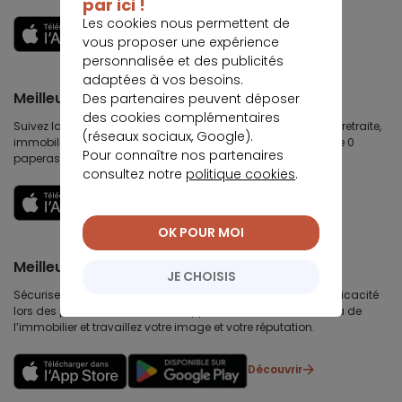
par ici !
Les cookies nous permettent de
Découvrir
vous proposer une expérience
personnalisée et des publicités
adaptées à vos besoins.
Meilleurtaux Placement
Des partenaires peuvent déposer
des cookies complémentaires
Suivez la performance de tous vos contrats (assurance vie, retraite,
(réseaux sociaux, Google).
immobilier, défiscalisation) et re-versez facilement. Garantie 0
Pour connaître nos partenaires
paperasse.
consultez notre
politique cookies
.
Découvrir
OK POUR MOI
Meilleurtaux Partenaires
JE CHOISIS
Sécurisez votre chiffre d’affaires immobilières, gagnez en efficacité
lors des premières visites, développez votre business au delà de
l’immobilier et travaillez votre image et votre réputation.
Découvrir