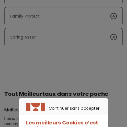
Family Protect
Spring Assur
Tout Meilleurtaux dans votre poche
Continuer sans accepter
Meilleurtaux
CONTINUER SANS ACCEPTER
Libérez le potentiel de vos projets : préparez-les, suivez-les,
Les meilleurs Cookies c’est
accomplissez-les.