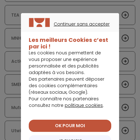
TEA Cerede
Continuer sans accepter
CONTINUER SANS ACCEPTER
MNH (Mutuelle Nationale des Hospitaliers)
Les meilleurs Cookies c’est
par ici !
Les cookies nous permettent de
vous proposer une expérience
Active Assurances
personnalisée et des publicités
adaptées à vos besoins.
Des partenaires peuvent déposer
SMERRA
des cookies complémentaires
(réseaux sociaux, Google).
Pour connaître nos partenaires
consultez notre
politique cookies
.
Mutuelle Ociane Matmut
OK POUR MOI
Utwin