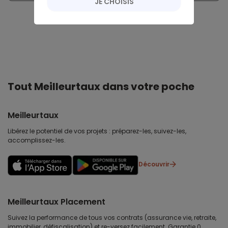
JE CHOISIS
Tout Meilleurtaux dans votre poche
Meilleurtaux
Libérez le potentiel de vos projets : préparez-les, suivez-les,
accomplissez-les.
Découvrir
Meilleurtaux Placement
Suivez la performance de tous vos contrats (assurance vie, retraite,
immobilier, défiscalisation) et re-versez facilement. Garantie 0